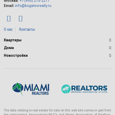
Москва:
+7 (495) 215-2211
Email:
info@bogatovrealty.ru
О нас
Контакты
Квартиры
Дома
Новостройки
The data relating to real estate for sale on this web site comes in part from
the participating Associations/MLS's and Miami Association of Realtors.