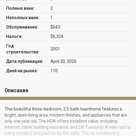
Полных ванн:
2
Неполных ванн:
1
Обслуживание:
$643
Налоги:
$6,324
Год
2001
строительства:
Дата публикации:
April 20, 2026
Дней на рынке:
110
Описание
This beautiful three-bedroom, 2.5-bath townhome features a
bright, open living area, modern finishes, and appliances that are
only one year old. The HOA offers excellent value, including
internet, cable, building insurance, and 24/7 security. A new roof is
being installed and paid for by the seller. The air conditioning