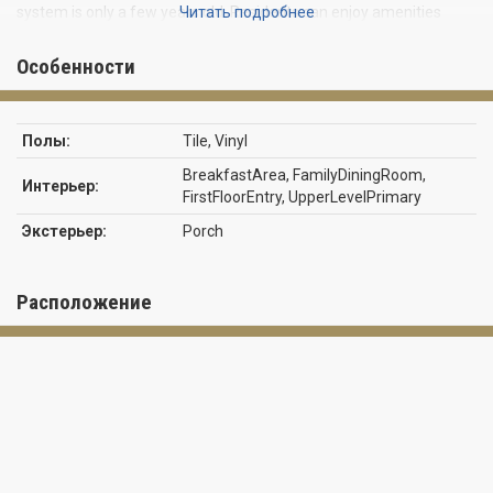
system is only a few years old. Residents can enjoy amenities
Читать подробнее
such as a pool, gym, and tennis courts. Located conveniently in
Doral, it’s within walking distance of Eugenia B. Thomas School
Особенности
and Doral Meadows Park, and just minutes from top dining,
shopping, and major highways. Truly move-in ready.
Полы:
Tile, Vinyl
BreakfastArea, FamilyDiningRoom,
Интерьер:
FirstFloorEntry, UpperLevelPrimary
Экстерьер:
Porch
Расположение