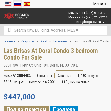
Открыть
Меню
навигаци
Майами:
+1 (305) 613-3122
Москва:
+7 (495) 215-2211
info@bogatovrealty.ru
Главная
Квартиры
Doral
3 комнаты
Las Brisas At Doral Condo 
Las Brisas At Doral Condo 3 bedroom
Condo For Sale
5701 Nw 114th Ct, Unit 104, Doral, FL 33178
A12004482
3
2
1,420
МЛС#
комнаты
ванные
кв.футов
$315
2001
110
/ кв.фут
Построено в
Дней на рынке
$
447,000
Под контрактом
Продажа