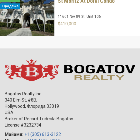
St Moritz At Doral Condo
Продажа
11601 Nw 89 St, Unit 106
$410,000
Bogatov Realty Inc
340 Elm St, #8B,
Hollywood
,
Флорида
33019
USA
Broker of Record: Ludmila Bogatov
License #3232734
Майами:
+1 (305) 613-3122