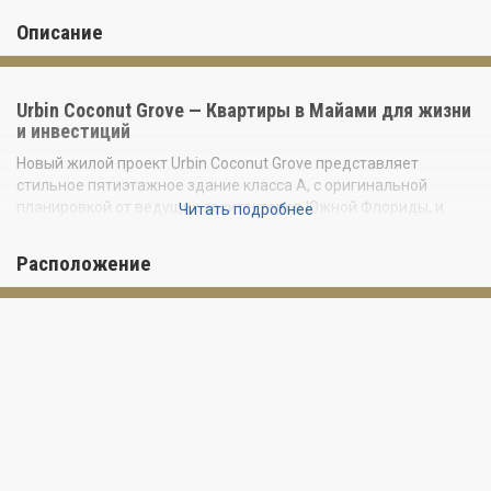
Описание
Urbin Coconut Grove — Квартиры в Майами для жизни
и инвестиций
Новый жилой проект Urbin Coconut Grove представляет
стильное пятиэтажное здание класса А, с оригинальной
планировкой от ведущих архитекторов Южной Флориды, и
Читать подробнее
площадью жилых резиденций от 32 до 220 кв. м. Стоимость
квартиры в Майами начинается от $750 000.
Расположение
Urbin расположен среди тихих вилл в самом центре
исторического, очень чистого и утопающего в зелени
прибрежного района Майами - Сосоnut Grove.
Красивые Марины и Яхт-клубы, уютные улочки, знаменитые
парки, культурные достопримечательности, престижные
учебные заведения, множество магазинчиков, пекарен, кафе,
баров и ресторанов на любой вкус. Здесь свежо, по-особому
атмосферно и спокойно.
Купить квартиру в Майами: о проекте