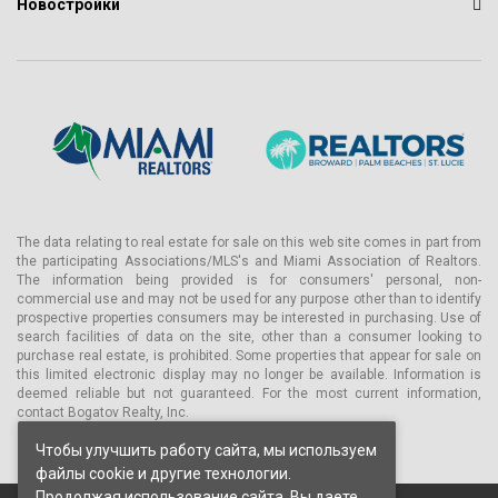
Новостройки
- Рынок деликатесов, рестораны и бары на территории
- Велнес центр с комплексной управляемой программой и
индивидуальными тренировками
- Сопровождение коучинг-гида
- Современное оборудование для лечебных и спа-процедур
- Здоровая еда и напитки
- Фитнес-центр с кардио и силовыми тренажёрами
- Студия йоги и пилатеса
The data relating to real estate for sale on this web site comes in part from
the participating Associations/MLS's and Miami Association of Realtors.
- Лаунж для упражнений и растяжки
The information being provided is for consumers' personal, non-
commercial use and may not be used for any purpose other than to identify
- Современный коворкинг центр с конференц-залами,
prospective properties consumers may be interested in purchasing. Use of
кабинетами, кухней и интеграцией высоких технологий
search facilities of data on the site, other than a consumer looking to
purchase real estate, is prohibited. Some properties that appear for sale on
- Услуги консьержа, парковщика и охраны
this limited electronic display may no longer be available. Information is
deemed reliable but not guaranteed. For the most current information,
- Возможность самостоятельной парковки на территории
contact Bogatov Realty, Inc.
- Стойки для велосипедов
Чтобы улучшить работу сайта, мы используем
- Уборка и обслуживание квартир по запросу
файлы cookie и другие технологии.
- Комната для почты и посылок с уведомлением
Продолжая использование сайта, Вы даете