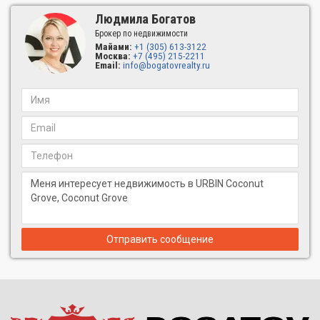
Застройщиком предусмотрены выгодные и гибкие условия
Людмила Богатов
договора об обратной аренде со сроком на 5 лет, с
возможностью продления. Владелец получает чистую
Брокер по недвижимости
Майами:
+1 (305) 613-3122
годовую прибыль в размере 7% от первоначальной стоимости
Москва:
+7 (495) 215-2211
жилья. Персонал полностью берёт на себя заботу по процессу
Email:
info@bogatovrealty.ru
управления и приоритетной сдачи квартиры в аренду.
При этом вы не только получаете пассивный доход, но и
сохраняете право использовать жильё до 90 дней в году. За
каждые 30 дней использования годовая ставка аренды
уменьшается на 1%.
Район пользуется повышенным спросом и привлекателен для
туристов. В 2020 году более 11,6 млн гостей посетили Coconut
Grove и 70 % остались более чем на сутки.
Квартира в Майами: особенности Urbin Coconut Grove
Residences
Отправить сообщение
Со второго по пятый этаж будут расположены 54 резиденции,
которые представлены в восьми вариантах планировки от A
до G. От уютных студий до просторных квартир с пятью
спальнями, пятью ванными комнатами, прачечной и
кабинетом. Площадь варьируется от 31 до 219 кв. м.