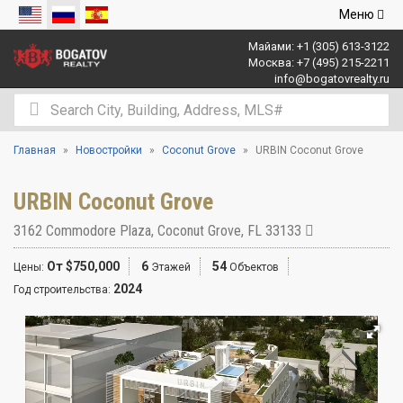
Открыть
Меню
навигаци
Майами:
+1 (305) 613-3122
Москва:
+7 (495) 215-2211
info@bogatovrealty.ru
Главная
Новостройки
Coconut Grove
URBIN Coconut Grove
URBIN Coconut Grove
3162 Commodore Plaza
,
Coconut Grove
,
FL
33133
От $750,000
6
54
Цены:
Этажей
Объектов
2024
Год строительства: