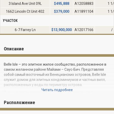
3 Island Ave Unit 09L
$
495,888
A12058883
1 1
1662 Lincoln Ct Unit 402
$
379,000
A11891104
1 1
УЧАСТОК
6-7 Farrey Ln
$
13,900,000
A12017166
/
Описание
Belle Isle – это элитное жилое сообщество, расположенное в
самом желанном районе Майами – Саус-Бич. Представляя
собой самый восточный из Венецианских островов, Belle Isle
служит домом для элитных кондоминиумов и частных вилл,
расположенных у воды по периметру острова.
Читать подробнее
Пышные тропические сады, изысканная архитектура,
бассейны, причалы для яхт и потрясающие виды на залив
Расположение
Бискейн – это то, чем каждый день могут наслаждаться
владельцы недвижимости на Belle Isle. Эксклюзивное жилое
сообщество дарит атмосферу приватности и уединения всего