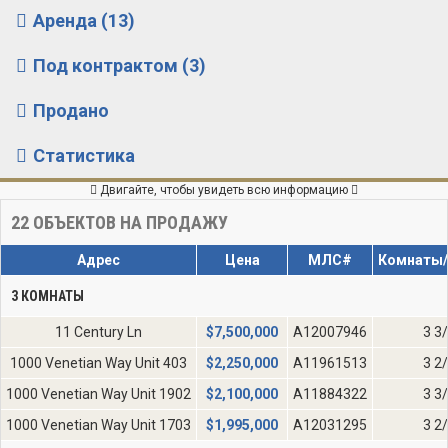
Аренда (13)
Под контрактом (3)
Продано
Статистика
Двигайте, чтобы увидеть всю информацию
22
ОБЪЕКТОВ НА ПРОДАЖУ
Адрес
Цена
МЛС#
Комнаты
3 КОМНАТЫ
11 Century Ln
$
7,500,000
A12007946
3 3
1000 Venetian Way Unit 403
$
2,250,000
A11961513
3 2
1000 Venetian Way Unit 1902
$
2,100,000
A11884322
3 3
1000 Venetian Way Unit 1703
$
1,995,000
A12031295
3 2