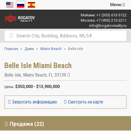
Открыть
Меню
навигаци
Майами:
+1 (305) 613-3122
Москва:
+7 (495) 215-2211
info@bogatovrealty.ru
Главная
Дома
Miami Beach
Belle Isle
Belle Isle Miami Beach
Belle Isle
,
Miami Beach
,
FL
33139
$350,000 - $13,900,000
Цены:
Запросить информацию
Смотреть на карте
Продажа (22)