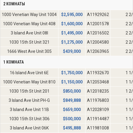
2 КОМНАТЫ
1000 Venetian Way Unit 1004
$
2,595,000
A11929262
2 2
1000 Venetian Way Unit 408
$
1,600,000
A12001578
2 2
3 Island Ave Unit 08I
$
1,495,000
A12016502
2 2
1030 15th St Unit 321
$
1,275,000
A12004580
2 2
1666 West Ave Unit 305
$
439,000
A12063965
2 2
1 КОМНАТА
16 Island Ave Unit 6E
$
1,750,000
A11932670
1 1
1000 Venetian Way Unit 810
$
1,150,000
A12053468
1 1
1030 15th St Unit 201
$
850,000
A12018235
1 2
3 Island Ave Unit PH-G
$
849,888
A11976803
1 1
3 Island Ave Unit 11B
$
659,000
A12028109
1 1
1030 15th St Unit 306
$
500,000
A11914487
1 1
3 Island Ave Unit 06K
$
495,888
A11981008
1 1