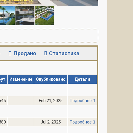
)
Продано
Статистика
фут
Изменение
Опубликовано
Детали
545
Feb 21, 2025
Подробнее
380
Jul 2, 2025
Подробнее