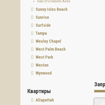
Trails Of El Rancho Acres
Sunny Isles Beach
Sunrise
Surfside
Tampa
Wesley Chapel
West Palm Beach
West Park
Weston
Wynwood
Зап
Квартиры
Allapattah