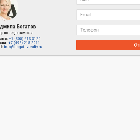
дмила Богатов
ер по недвижимости
ами:
+1 (305) 613-3122
ква:
+7 (495) 215-2211
От
l:
info@bogatovrealty.ru