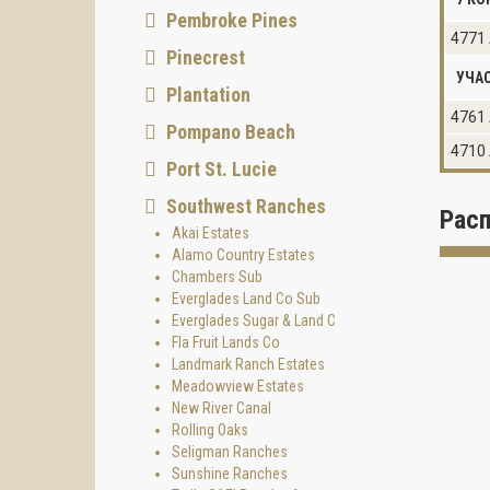
Pembroke Pines
4771 
Pinecrest
УЧА
Plantation
4761 
Pompano Beach
4710 
Port St. Lucie
Southwest Ranches
Рас
Akai Estates
Alamo Country Estates
Chambers Sub
Everglades Land Co Sub
Everglades Sugar & Land C
Fla Fruit Lands Co
Landmark Ranch Estates
Meadowview Estates
New River Canal
Rolling Oaks
Seligman Ranches
Sunshine Ranches