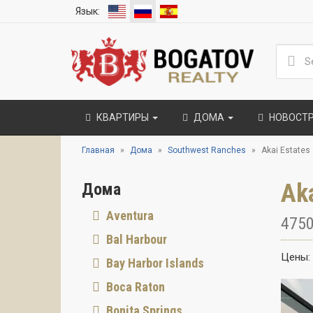
Язык:
КВАРТИРЫ
ДОМА
НОВОСТ
Главная
Дома
Southwest Ranches
Akai Estates
Ak
Дома
Aventura
4750
Bal Harbour
Цены:
Bay Harbor Islands
Boca Raton
Bonita Springs