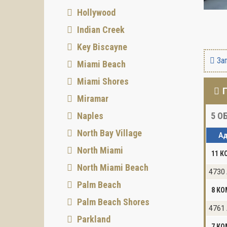
Hollywood
Indian Creek
Key Biscayne
Зап
Miami Beach
Miami Shores
Miramar
Naples
5
ОБ
North Bay Village
Ад
North Miami
11 К
North Miami Beach
4730 
Palm Beach
8 КО
Palm Beach Shores
4761 
Parkland
7 КО