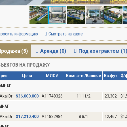
росить информацию
Смотреть на карте
Продажа (5)
Аренда (0)
Под контрактом (1
ЪЕКТОВ НА ПРОДАЖУ
рес
Цена
МЛС#
Комнаты/Ванные
Кв.фут
$/
ОМНАТ
Akai Dr
$
36,000,000
A11748326
11 11/2
23,302
$1,
МНАТ
Akai Dr
$
17,210,400
A11832984
8 8/1
12,467
$1,
МНАТ