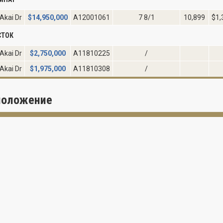
Akai Dr
$
14,950,000
A12001061
7 8/1
10,899
$1,
СТОК
Akai Dr
$
2,750,000
A11810225
/
Akai Dr
$
1,975,000
A11810308
/
положение