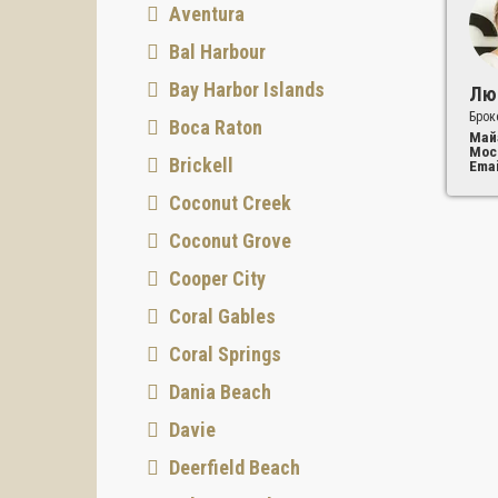
Aventura
Bal Harbour
Bay Harbor Islands
Лю
Брок
Boca Raton
Май
Мос
Brickell
Emai
Coconut Creek
Coconut Grove
Cooper City
Coral Gables
Coral Springs
Dania Beach
Davie
Deerfield Beach