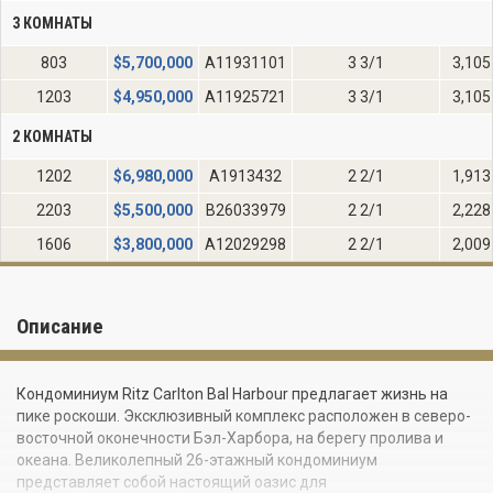
3 КОМНАТЫ
803
$
5,700,000
A11931101
3 3/1
3,105
1203
$
4,950,000
A11925721
3 3/1
3,105
2 КОМНАТЫ
1202
$
6,980,000
A1913432
2 2/1
1,913
2203
$
5,500,000
B26033979
2 2/1
2,228
1606
$
3,800,000
A12029298
2 2/1
2,009
Описание
Кондоминиум Ritz Carlton Bal Harbour предлагает жизнь на
пике роскоши. Эксклюзивный комплекс расположен в северо-
восточной оконечности Бэл-Харбора, на берегу пролива и
океана. Великолепный 26-этажный кондоминиум
представляет собой настоящий оазис для