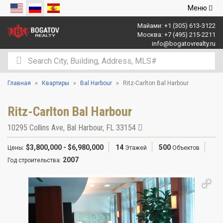
Открыть
Меню
навигаци
Майами:
+1 (305) 613-3122
Москва:
+7 (495) 215-2211
info@bogatovrealty.ru
Главная
Квартиры
Bal Harbour
Ritz-Carlton Bal Harbour
Ritz-Carlton Bal Harbour
10295 Collins Ave
,
Bal Harbour
,
FL
33154
$3,800,000 - $6,980,000
14
500
Цены:
Этажей
Объектов
2007
Год строительства: