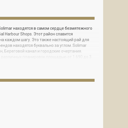
 Solimar находятся в самом сердце безмятежного
al Harbour Shops. Этот район славится
 на каждом шагу. Это также настоящий рай для
ендов находятся буквально за углом. Solimar
, Береговой канал и городские очертания.
 различных планировок площадью от 1 690 до 3
ыми потолками, панорамными окнами,
асами с красивыми видами. Кухни оборудованы
ные спальни располагают большими
нерской мебелью, отдельными туалетными
 Solimar Surfside включают большой
ткрытым небом, современный фитнесцентр,
нок с кухней и баром. Роскошная архитектура
лоридскую атмосферу. По прибытию в Solimar
изайном и каскадным водопадом, шикарный
 швейцар, сервис парковки автомобилей,
ьте к этому приватный внутренний дворик с
ю картину этого рая на берегу Атлантического