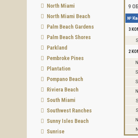
North Miami
9
ОБ
North Miami Beach
№ Кв
Palm Beach Gardens
3 К
Palm Beach Shores
S
Parkland
2 К
Pembroke Pines
N
Plantation
S
Pompano Beach
S
Riviera Beach
N
South Miami
Southwest Ranches
N
Sunny Isles Beach
Sunrise