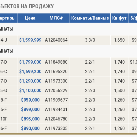
ЪЕКТОВ НА ПРОДАЖУ
артиры
Цена
МЛС#
Комнаты/Ванные
Кв.фут
$/
ОМНАТЫ
4-J
$
1,599,999
A12040864
3 3/0
1,650
$9
ОМНАТЫ
7-D
$
1,799,000
A11849880
2 2/1
1,740
$1,
6-C
$
1,699,200
A11695320
2 2/1
1,740
$9
7-D
$
1,290,000
A11973300
2 2/1
1,740
$7
5-G
$
1,100,000
A12056229
2 2/0
1,500
$7
S8-F
$
959,000
A11909677
2 2/0
1,260
$7
S5-F
$
899,000
A11934401
2 2/0
1,260
$7
10F
$
895,000
A12046780
2 2/0
1,260
$7
N6-F
$
890,000
A11973305
2 2/1
1,260
$7