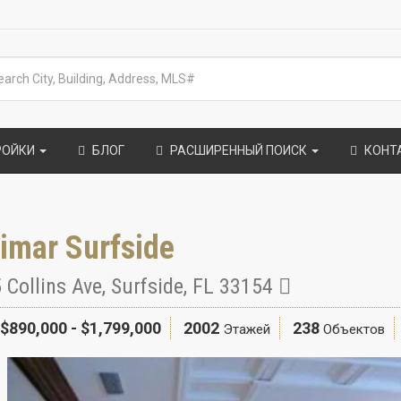
РОЙКИ
БЛОГ
РАСШИРЕННЫЙ ПОИСК
КОНТ
imar Surfside
 Collins Ave
,
Surfside
,
FL
33154
$890,000 - $1,799,000
2002
238
Этажей
Объектов