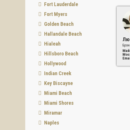
Fort Lauderdale
Fort Myers
Golden Beach
Hallandale Beach
Лю
Hialeah
Брок
Май
Hillsboro Beach
Мос
Emai
Hollywood
Indian Creek
Key Biscayne
Miami Beach
Miami Shores
Miramar
Naples