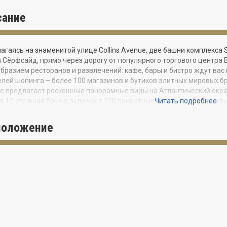
сание
агаясь на знаменитой улице Collins Avenue, две башни комплекса
 Сёрфсайд, прямо через дорогу от популярного торгового центра B
бразием ресторанов и развлечений: кафе, бары и бистро ждут вас
лей шопинга – более 100 магазинов и бутиков элитных мировых бр
de предлагает роскошные панорамные виды на Атлантический океан
 12-этажная башня включает 110 приватных резиденций и десять
Читать подробнее
адратных футов. Квартиры Solimar отличаются высокими 9-футов
жными стеклянными дверями от пола до потолка и большими терр
положение
льниками Sub-Zero и гранитными столешницами. Роскошные глав
обными для него и для нее. А главные ванные выделяются дизай
ами и мраморными полами. Пятизвездочные удобства для жильцов
еваемый бассейн с первоклассным облуживанием, джакузи под о
зоны для отдыха и социализации, конференц-зал и зал для вечери
кса сочетает изящество Средиземноморского стиля и чудесную ф
de вас встретит величественный вход с красивым ландшафтным д
юль с мраморными полами и блестящими хрустальными люстрами,
скоростные лифты и приватное фойе с цифровым доступом. Добав
 в европейском стиле, фонтанами и пальмами и вы получите полну