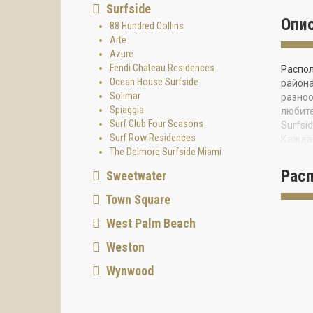
Surfside
Опи
88 Hundred Collins
Arte
Azure
Fendi Chateau Residences
Распол
Ocean House Surfside
района
Solimar
разноо
Spiaggia
любите
Surf Club Four Seasons
Surfsi
Surf Row Residences
Каждая
The Delmore Surfside Miami
272 кв
раздви
Рас
Sweetwater
холоди
гардер
Town Square
столик
West Palm Beach
подогр
лаунж-
Weston
компле
Surfsi
Wynwood
вестиб
высоко
садами