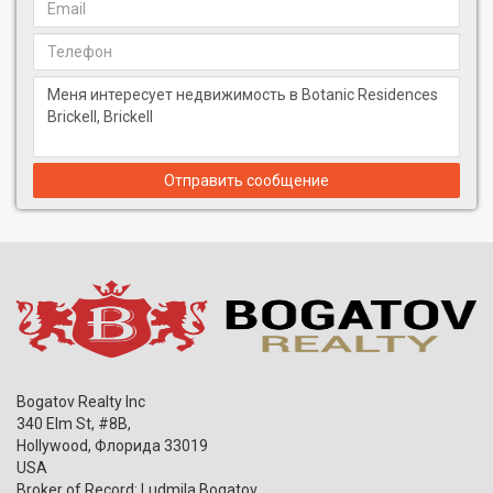
Это жильё в Майами включает 51 резиденцию: от стильных
однокомнатных до просторных трёхспальных квартир.
Интерьеры создают атмосферу уюта, которая будет
актуальна на протяжении многих лет. Все резиденции
полностью меблированы, оснащены бытовой техникой и
элементами декора — готовы для проживания или сдачи в
аренду.
Отправить сообщение
Особенности резиденций:
Полная меблировка и отделка премиум-класса.
Гурманские кухни с индивидуальными шкафами,
каменными столешницами и техникой из нержавеющей
стали: холодильник, варочная поверхность,
микроволновая печь, посудомоечная машина.
Современные ванные комнаты с дизайнерскими
тумбами и стильной сантехникой.
Стиральная и сушильная машины в каждой резиденции.
Панорамные окна с видами на город и озеленённые
Bogatov Realty Inc
зоны.
340 Elm St, #8B,
Смарт-система бесключевого доступа и современный
Hollywood
,
Флорида
33019
пакет освещения.
USA
Открытые планировки, объединяющие кухню, столовую
Broker of Record: Ludmila Bogatov