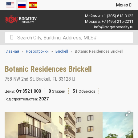
Открыть
Меню
навигаци
Майами:
+1 (305) 613-3122
Москва:
+7 (495) 215-2211
info@bogatovrealty.ru
Главная
Новостройки
Brickell
Botanic Residences Brickell
Botanic Residences Brickell
758 NW 2nd St
,
Brickell
,
FL
33128
От $521,000
8
51
Цены:
Этажей
Объектов
2027
Год строительства: