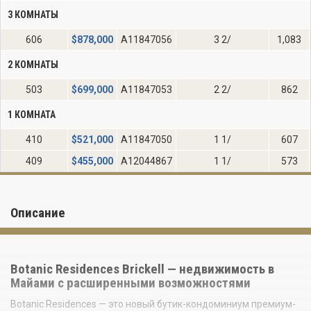
3 КОМНАТЫ
606
$
878,000
A11847056
3 2/
1,083
2 КОМНАТЫ
503
$
699,000
A11847053
2 2/
862
1 КОМНАТА
410
$
521,000
A11847050
1 1/
607
409
$
455,000
A12044867
1 1/
573
Описание
Botanic Residences Brickell — недвижимость в
Майами с расширенными возможностями
Botanic Residences — это новый бутик-кондоминиум премиум-