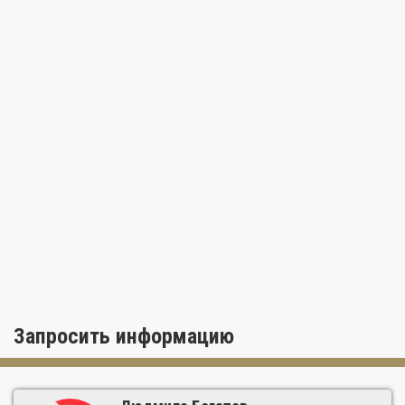
В пешей доступности расположены многочисленные кафе и
магазины исторического района Буэна Виста, а также
знаменитый Дизайн Дистрикт – самый стильный район
Майами, где можно найти одежду мировых брендов, всё для
домашнего декора и самые оригинальные рестораны.
Запросить информацию