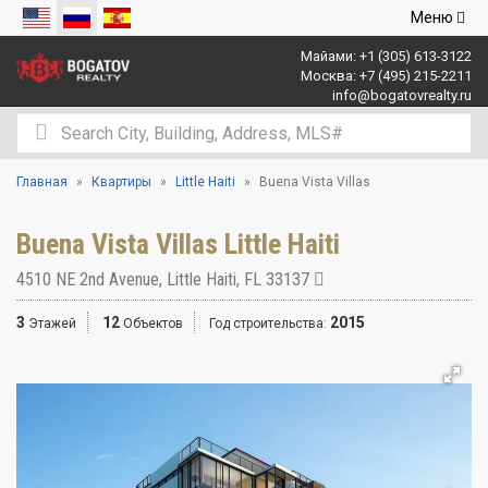
Открыть
Меню
навигаци
Майами:
+1 (305) 613-3122
Москва:
+7 (495) 215-2211
info@bogatovrealty.ru
Главная
Квартиры
Little Haiti
Buena Vista Villas
Buena Vista Villas Little Haiti
4510 NE 2nd Avenue
,
Little Haiti
,
FL
33137
3
12
2015
Этажей
Объектов
Год строительства: