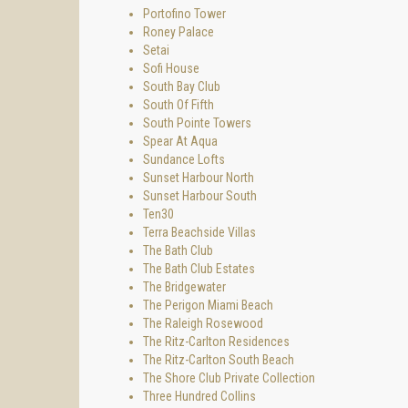
Portofino Tower
БЕЗОП
Roney Palace
Безопа
Setai
управл
Sofi House
прилег
South Bay Club
высоко
South Of Fifth
South Pointe Towers
ЧАСТ
Spear At Aqua
Владел
Sundance Lofts
привил
Sunset Harbour North
Sunset Harbour South
Faena 
Ten30
Обслуж
Terra Beachside Villas
всему 
The Bath Club
искусс
The Bath Club Estates
изобра
The Bridgewater
лекции
The Perigon Miami Beach
отдел
The Raleigh Rosewood
The Ritz-Carlton Residences
The Ritz-Carlton South Beach
The Shore Club Private Collection
Three Hundred Collins