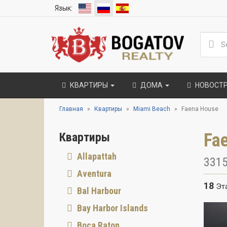
Язык:
КВАРТИРЫ
ДОМА
НОВОСТ
Главная
Квартиры
Miami Beach
Faena House
Fa
Квартиры
Allapattah
3315
Aventura
18
Эт
Bal Harbour
Bay Harbor Islands
Boca Raton