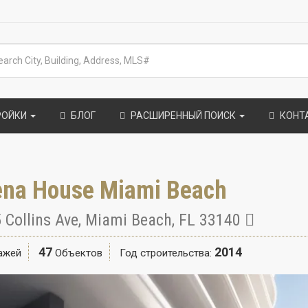
РОЙКИ
БЛОГ
РАСШИРЕННЫЙ ПОИСК
КОНТ
ena House Miami Beach
 Collins Ave
,
Miami Beach
,
FL
33140
47
2014
ажей
Объектов
Год строительства: