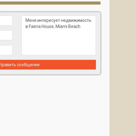
му города
 2 до 5
сах
ева
ной и душевой кабиной
льной машинами в большинстве резиденций
а или полы из массива светлого дуба
нниками и зонированием для лучшего контроля
править сообщение
рхностью стен
кв.м)
.м)