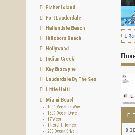
Fisher Island
Fort Lauderdale
Hallandale Beach
Зап
Hillsboro Beach
Hollywood
Пла
Indian Creek
Key Biscayne
Lauderdale By The Sea
Little Haiti
Miami Beach
1000 Venetian Way
1500 Ocean Drive
17 West
1 Hotel & Homes
0
ОБ
200 Ocean Drive