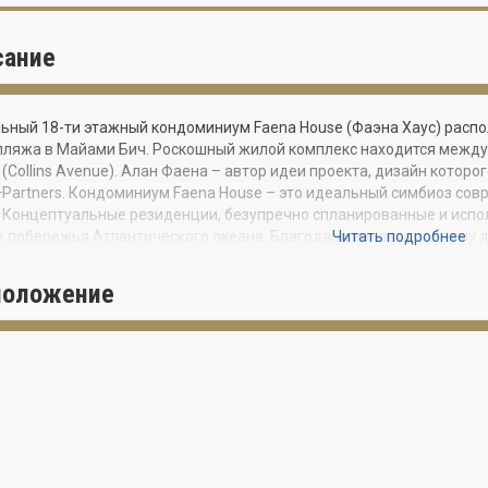
сание
ьный 18-ти этажный кондоминиум Faena House (Фаэна Хаус) распо
пляжа в Майами Бич. Роскошный жилой комплекс находится между
(Collins Avenue). Алан Фаена – автор идеи проекта, дизайн котор
+Partners. Кондоминиум Faena House – это идеальный симбиоз со
 Концептуальные резиденции, безупречно спланированные и исп
 побережья Атлантического океана. Благодаря инновационному
Читать подробнее
нные стены фасада не останавливают взгляд, а объединяют прост
положение
House – это первое здание будущего эксклюзивного квартала Faena
ь искусства роскошной жизни. Для реализации грандиозного про
венный и культурный центр в Буэнос-Айресе, собрал звездную к
кторов и инженеров до кураторов и шеф-поваров. Faena District с
лей высокой культуры жизни, работы и отдыха.
АНИЕ КОНДОМИНИУМА
Архитектура и дизайн интерьеров от Foster+Partners
Грандиозная входная группа с крытым подъездом, вымощенным т