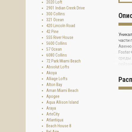
2020 Loft
2901 Indian Creek Drive
300 Collins
Опи
321 Ocean
420 Lincoln Road
42 Pine
Уникал
555 River House
части 
5600 Collins
Авеню 
57 Ocean
Foster
6080 Collins
среды.
72 Park Miami Beach
пейзаж
Absolut Lofts
стекля
Akoya
океан.
Рас
Alliage Lofts
Alton Bay
Faena 
Aman Miami Beach
уровен
Apogee
общест
Aqua Allison Island
архите
Araya
цените
ArteCity
ОПИС
Atlantiqua
Beach House 8
Bel Aire