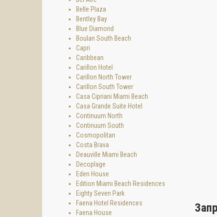
Belle Plaza
Bentley Bay
Blue Diamond
Boulan South Beach
Capri
Caribbean
Carillon Hotel
Carillon North Tower
Carillon South Tower
ОПИС
Casa Cipriani Miami Beach
Casa Grande Suite Hotel
Кондом
Continuum North
Безуко
Continuum South
сантех
Cosmopolitan
резиде
Costa Brava
Foster
Deauville Miami Beach
простр
Decoplage
4 метр
Eden House
компан
Edition Miami Beach Residences
на вер
Eighty Seven Park
лифт и
Faena Hotel Residences
Зап
ИНТЕ
Faena House