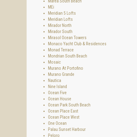
Marea South Beach
MEi
Общая 
Meridian 5 Lofts
Внутре
Meridian Lofts
Открыт
Mirador North
Отдель
Mirador South
ЭКСКЛ
Mirasol Ocean Towers
Monaco Yacht Club & Residences
Владел
Monad Terrace
безупр
Mondrian South Beach
консье
Mosaic
Владел
Murano At Portofino
Saxony
Murano Grande
Nautica
Nine Island
Ocean Five
Ocean House
Ocean Park South Beach
Ocean Place East
Ocean Place West
One Ocean
Palau Sunset Harbour
Peloro