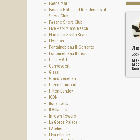
Faena Mar
Fasano Hotel and Residences at
Shore Club
Fasano Shore Club
Five Park Miami Beach
Flamingo South Beach
Floridian
Fontainebleau III Sorrento
Лю
Fontainebleau II Tresor
Брок
Gallery Art
Май
Мос
Gansevoort
Emai
Glass
Grand Venetian
Green Diamond
Hilton Bentley
ICON
ПЛОЩ
Ilona Lofts
Il Villaggio
Внутре
InTown Towers
Открыт
La Gorce Palace
Пентха
LAtelier
Открыт
LExcellence
ПЕНТ