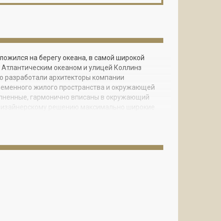
ложился на берегу океана, в самой широкой
 Атлантическим океаном и улицей Коллинз
ого разработали архитекторы компании
временного жилого пространства и окружающей
олненные, гармонично вписаны в окружающий
 дизайнерскому решению максимально широкие
ранство, открывая панорамный вид на залив и
 District, где вам предложат качественно новый
екта Алан Фаена, курирующий самый успешный
оманду известнейших профессионалов – от
танет элитным анклавом космополитов и истинных
равертином