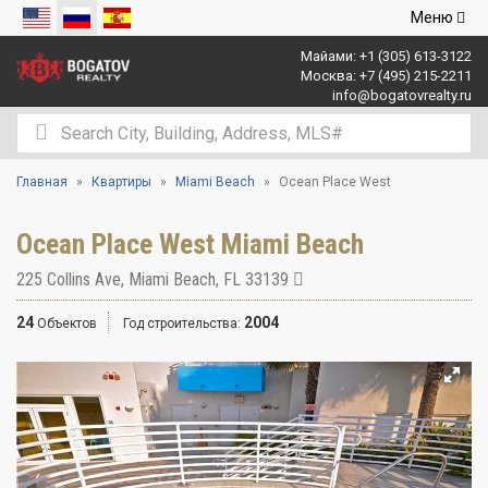
Открыть
Меню
навигаци
Майами:
+1 (305) 613-3122
Москва:
+7 (495) 215-2211
info@bogatovrealty.ru
Главная
Квартиры
Miami Beach
Ocean Place West
Ocean Place West Miami Beach
225 Collins Ave
,
Miami Beach
,
FL
33139
24
2004
Объектов
Год строительства: