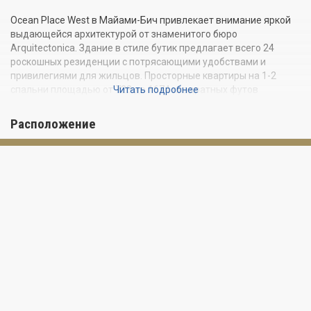
Ocean Place West в Майами-Бич привлекает внимание яркой
выдающейся архитектурой от знаменитого бюро
Arquitectonica. Здание в стиле бутик предлагает всего 24
роскошных резиденции с потрясающими удобствами и
привилегиями для жильцов. Просторные квартиры на 1-2
спальни площадью от 723 до 1674 квадратных футов
Читать подробнее
располагают приватными террасами или большими патио. Все
резиденции Ocean Place West оборудованы самой
Расположение
современной бытовой техникой и отделаны самыми элитными
материалами, включая гранит и мрамор. Комплекс Ocean
Place, состоящий из двух колоритных зданий, является одним
из самых престижных адресов в Саус-Бич. Жильцы Ocean
Place West могут пользоваться такими роскошными
удобствами как бассейн с подогревом, джакузи, терраса для
загара, крытый паркинг и фитнес-центр. Охраняемая
территория и круглосуточный швейцар на входе гарантируют
полную приватность и безопасность. А завидное
расположение в самом желанном районе Майами-Бич South-
of-Fifth позволяет каждый день наслаждаться всеми
удовольствиями курортной жизни. Белоснежные песчаные
пляжи, Атлантический океан, модные ночные клубы и элитные