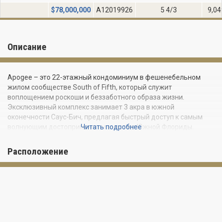
$
78,000,000
A12019926
5 4/3
9,04
Описание
Apogee – это 22-этажный кондоминиум в фешенебельном
жилом сообществе South of Fifth, который служит
воплощением роскоши и беззаботного образа жизни.
Эксклюзивный комплекс занимает 3 акра в южной
оконечности Саус-Бич, предлагая быстрый доступ к самым
волнующим достопримечательностям Южной Флориды.
Читать подробнее
Apogee воплощает идеальное сочетание продвинутых
Расположение
технологий и роскошной жизни. На каждом этаже
современного здания расположено всего по 4 резиденции
класса люкс с приватным доступом к лифту.
Элитный комплекс предлагает уникальные апартаменты
площадью от 3 100 до 4 000 квадратных футов. Резиденции
завораживают красивым дизайном и обширными террасами с
летними кухнями и потрясающим видом на океан и город.