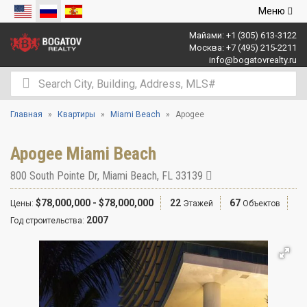
Открыть
Меню
навигаци
Майами:
+1 (305) 613-3122
Москва:
+7 (495) 215-2211
info@bogatovrealty.ru
Главная
Квартиры
Miami Beach
Apogee
Apogee Miami Beach
800 South Pointe Dr
,
Miami Beach
,
FL
33139
$78,000,000 - $78,000,000
22
67
Цены:
Этажей
Объектов
2007
Год строительства: