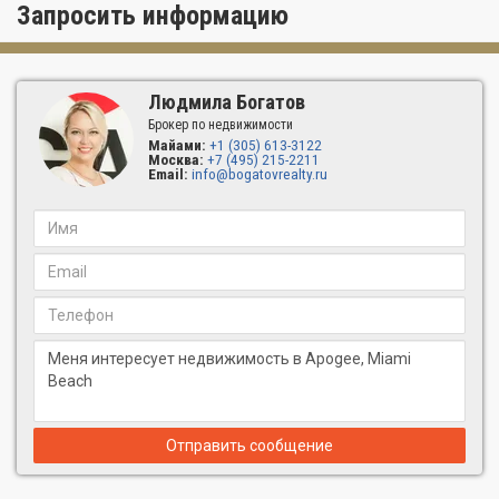
Запросить информацию
развлечения, рестораны и ночные клубы.
В 2007 году Apogee был признан архитектурным шедевром
штата Флорида. Цены на апартаменты здесь одни из самых
высоких, и они действительно этого стоят, ведь Apogee
Людмила Богатов
устанавливает золотой стандарт для всех кондоминиумов,
Брокер по недвижимости
показывая какой должна быть настоящая роскошь.
Майами:
+1 (305) 613-3122
Москва:
+7 (495) 215-2211
Email:
info@bogatovrealty.ru
Отправить сообщение