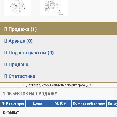
Продажа (1)
Аренда (0)
Под контрактом (0)
Продано
Статистика
Двигайте, чтобы увидеть всю информацию
1
ОБЪЕКТОВ НА ПРОДАЖУ
№ Квартиры
Цена
МЛС#
Комнаты/Ванные
Кв.ф
5 КОМНАТ