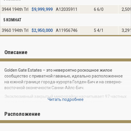
3944 194th Trl
$
9,999,999
A12035911
6 6/0
2,50
5 КОМНАТ
3960 194th Trl
$
2,950,000
A11956746
5 4/1
3,29
Описание
Golden Gate Estates – это невероятно роскошное жилое
сообщество с приватной гаванью, идеально расположенное
на южной границе города-курорта Голден-Бич и на северно-
восточной оконечности Санни-Айлс-Бич.
Эксклюзивный закрытый микрорайон насчитывает 97 частных
Читать подробнее
домов класса люкс, предлагая наивысший уровень
приватности и безопасности.
Расположение
Резиденты Golden Gate Estates Sunny Isles Beach могут
наслаждаться доступом к частной гавани, а также
безупречным пляжем, находящимся на расстоянии короткой