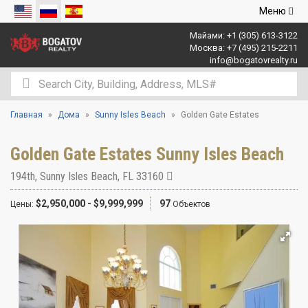
Открыть
Меню
навигаци
Майами:
+1 (305) 613-3122
Москва:
+7 (495) 215-2211
info@bogatovrealty.ru
Главная
Дома
Sunny Isles Beach
Golden Gate Estates
Golden Gate Estates Sunny Isles Beach
194th
,
Sunny Isles Beach
,
FL
33160
$2,950,000 - $9,999,999
97
Цены:
Объектов