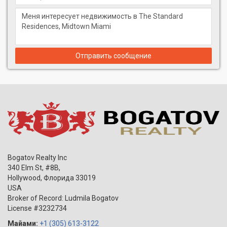
Архитектор:
ARQUITECTONICA
Компания Arquitectonica, представленная в крупнейших
городах мира, от Майами до Шанхая, занимает видное место
в области архитектуры. Их работы можно охарактеризовать
как сплав авангардного дизайна и человеческих чувств.
Отправить сообщение
Проекты реализованные в 59 странах мира, многочисленные
награды, а также этика, балансирующая между смелым и
доступным, делают Arquitectonica поистине глобальной в
своих амбициях и влиянии.
Дизайн интерьера:
URBAN ROBOT
Компания Urban Robot, расположенная в Майами-Бич,
представляет целостный дизайнерский коллектив, умеющий
создавать пространства, которые вызывают живой отклик.
Bogatov Realty Inc
Многогранная команда реализует самые разные проекты — от
340 Elm St, #8B,
ярких залов общественного питания до бутик-отелей,
Hollywood
,
Флорида
33019
гарантируя, что каждое начинание будет самобытным,
USA
целенаправленным и незабываемым. Работая по всему миру,
Broker of Record: Ludmila Bogatov
Urban Robot формирует новые пространства и истории.
License #3232734
Ландшафтный дизайнер
: NATURALFICIAL
Майами:
+1 (305) 613-3122