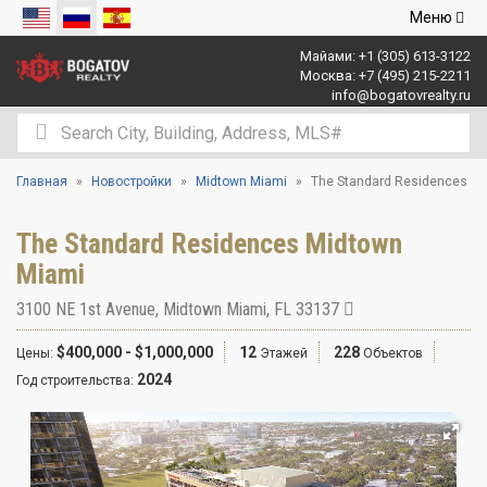
Открыть
Меню
навигаци
Майами:
+1 (305) 613-3122
Москва:
+7 (495) 215-2211
info@bogatovrealty.ru
Главная
Новостройки
Midtown Miami
The Standard Residences
The Standard Residences Midtown
Miami
3100 NE 1st Avenue
,
Midtown Miami
,
FL
33137
$400,000 - $1,000,000
12
228
Цены:
Этажей
Объектов
2024
Год строительства: