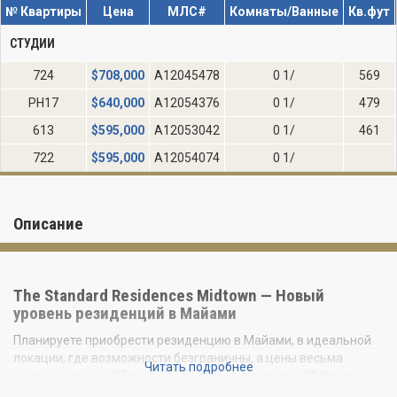
№ Квартиры
Цена
МЛС#
Комнаты/Ванные
Кв.фут
СТУДИИ
724
$
708,000
A12045478
0 1/
569
PH17
$
640,000
A12054376
0 1/
479
613
$
595,000
A12053042
0 1/
461
722
$
595,000
A12054074
0 1/
Описание
The Standard Residences Midtown — Новый
уровень резиденций в Майами
Планируете приобрести резиденцию в Майами, в идеальной
локации, где возможности безграничны, а цены весьма
Читать подробнее
привлекательны? Тогда The Standard Residences Midtown —
Ваша стартовая площадка для покупки недвижимости.