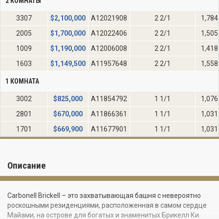
2 КОМНАТЫ
3307
$
2,100,000
A12021908
2 2/1
1,784
2005
$
1,700,000
A12022406
2 2/1
1,505
1009
$
1,190,000
A12006008
2 2/1
1,418
1603
$
1,149,500
A11957648
2 2/1
1,558
1 КОМНАТА
3002
$
825,000
A11854792
1 1/1
1,076
2801
$
670,000
A11866361
1 1/1
1,031
1701
$
669,900
A11677901
1 1/1
1,031
Описание
Carbonell Brickell – это захватывающая башня с невероятно
роскошными резиденциями, расположенная в самом сердце
Майами, на острове для богатых и знаменитых Брикелл Ки.