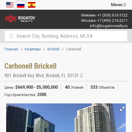
Открыть
Меню
навигаци
Майами:
+1 (305) 613-3122
Москва:
+7 (495) 215-2211
info@bogatovrealty.ru
Главная
Квартиры
Brickell
Carbonell
Carbonell Brickell
901 Brickell Key Blvd
,
Brickell
,
FL
33131
$669,900 - $5,000,000
40
333
Цены:
Этажей
Объектов
2005
Год строительства: