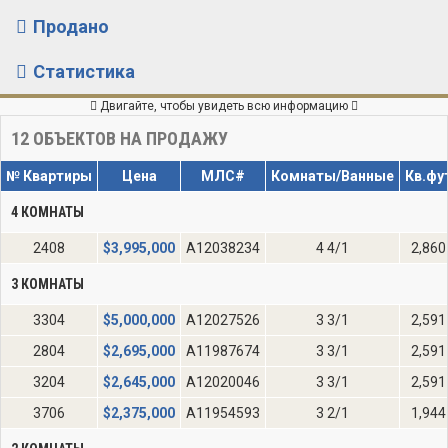
Продано
Статистика
Двигайте, чтобы увидеть всю информацию
12
ОБЪЕКТОВ НА ПРОДАЖУ
№ Квартиры
Цена
МЛС#
Комнаты/Ванные
Кв.фу
4 КОМНАТЫ
2408
$
3,995,000
A12038234
4 4/1
2,860
3 КОМНАТЫ
3304
$
5,000,000
A12027526
3 3/1
2,591
2804
$
2,695,000
A11987674
3 3/1
2,591
3204
$
2,645,000
A12020046
3 3/1
2,591
3706
$
2,375,000
A11954593
3 2/1
1,944