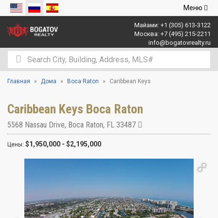
Открыть
Меню
навигаци
Майами:
+1 (305) 613-3122
Москва:
+7 (495) 215-2211
info@bogatovrealty.ru
Главная
Дома
Boca Raton
Caribbean Keys
Caribbean Keys Boca Raton
5568 Nassau Drive
,
Boca Raton
,
FL
33487
$1,950,000 - $2,195,000
Цены: