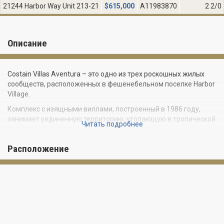
21244 Harbor Way Unit 213-21
$
615,000
A11983870
2 2/0
Описание
Costain Villas Aventura – это одно из трех роскошных жилых
сообществ, расположенных в фешенебельном поселке Harbor
Village.
Комплекс с изящными виллами, построенный в 1986 году,
занимает уединенную территорию, утопающую в тропической
Читать подробнее
зелени, рядом с гаванью Waterways Marina.
Costain Villas Aventura – это настоящий средиземноморский
Расположение
рай, в котором расположены 90 роскошных вилл и таунхаусов
с мощеными внутренними двориками и открытыми
балконами. Обширные двухэтажные дома находятся в
нескольких шагах от гавани и всего, что может предложить
Авентура, включая лучшие возможности для шопинга, отдыха
и развлечений.
К услугам резидентов Costain Villas Aventura дорожки для