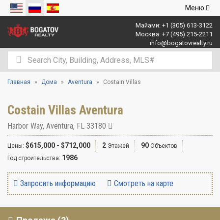
Открыть
Меню
навигаци
Майами:
+1 (305) 613-3122
Москва:
+7 (495) 215-2211
info@bogatovrealty.ru
Главная
Дома
Aventura
Costain Villas
Costain Villas Aventura
Harbor Way
,
Aventura
,
FL
33180
$615,000 - $712,000
2
90
Цены:
Этажей
Объектов
1986
Год строительства:
Запросить информацию
Смотреть на карте