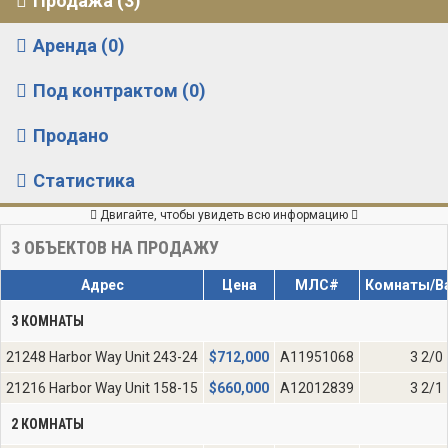
Продажа (3)
Аренда (0)
Под контрактом (0)
Продано
Статистика
Двигайте, чтобы увидеть всю информацию
3
ОБЪЕКТОВ НА ПРОДАЖУ
Адрес
Цена
МЛС#
Комнаты/В
3 КОМНАТЫ
21248 Harbor Way Unit 243-24
$
712,000
A11951068
3 2/0
21216 Harbor Way Unit 158-15
$
660,000
A12012839
3 2/1
2 КОМНАТЫ