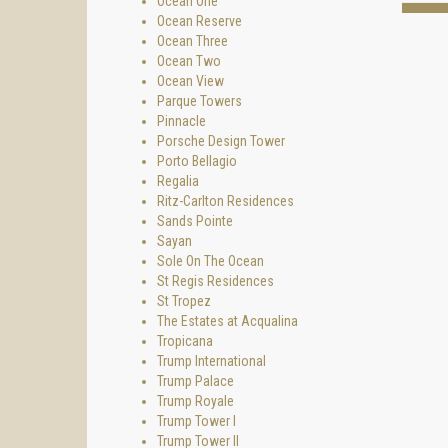
Ocean One
вы ока
Ocean Reserve
Шикарн
Ocean Three
океан.
Ocean Two
пересм
Ocean View
Для ух
Parque Towers
форму 
Pinnacle
Вы обя
Porsche Design Tower
домашн
Porto Bellagio
завора
Regalia
Кухни 
Ritz-Carlton Residences
Beach 
Sands Pointe
Sayan
Sole On The Ocean
St Regis Residences
St Tropez
The Estates at Acqualina
Tropicana
Trump International
Trump Palace
Trump Royale
Trump Tower I
Trump Tower II