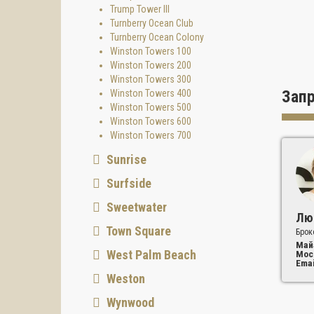
Trump Tower III
Turnberry Ocean Club
Turnberry Ocean Colony
Winston Towers 100
Winston Towers 200
Winston Towers 300
Зап
Winston Towers 400
Winston Towers 500
Winston Towers 600
Winston Towers 700
Sunrise
Surfside
Sweetwater
Лю
Town Square
Брок
Май
West Palm Beach
Мос
Emai
Weston
Wynwood