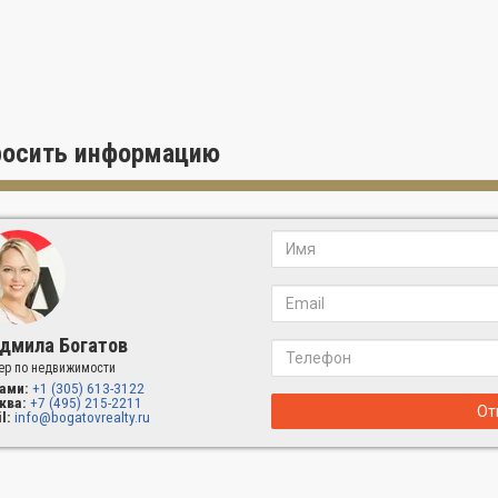
росить информацию
дмила Богатов
ер по недвижимости
ами:
+1 (305) 613-3122
ква:
+7 (495) 215-2211
От
l:
info@bogatovrealty.ru