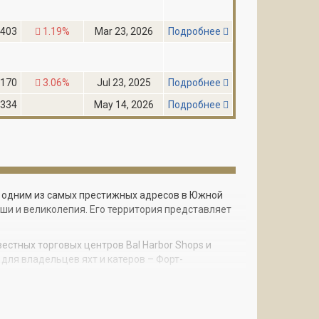
,403
1.19%
Mar 23, 2026
Подробнее
,170
3.06%
Jul 23, 2025
Подробнее
,334
May 14, 2026
Подробнее
я одним из самых престижных адресов в Южной
и и великолепия. Его территория представляет
естных торговых центров Bal Harbor Shops и
 для владельцев яхт и катеров – Форт-
остей ожидает роскошный прием и первоклассный
о безмятежным. Попав на территорию комплекса,