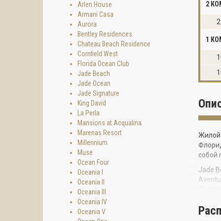
2 К
Arlen House
Armani Casa
2
Aurora
Bentley Residences
1 КО
Chateau Beach Residence
Cornfield West
1
Florida Ocean Club
1
Jade Beach
Jade Ocean
Jade Signature
Опи
King David
La Perla
Mansions at Acqualina
Marenas Resort
Жилой 
Millennium
Флорид
Muse
собой 
Ocean Four
Jade B
Oceania I
Aventu
Oceania II
Лодер
Oceania III
Oceania IV
Этот у
Рас
Oceania V
сервис