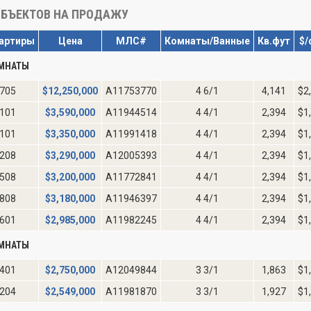
БЪЕКТОВ НА ПРОДАЖУ
артиры
Цена
МЛС#
Комнаты/Ванные
Кв.фут
$/
ОМНАТЫ
705
$
12,250,000
A11753770
4 6/1
4,141
$2
101
$
3,590,000
A11944514
4 4/1
2,394
$1
101
$
3,350,000
A11991418
4 4/1
2,394
$1
208
$
3,290,000
A12005393
4 4/1
2,394
$1
508
$
3,200,000
A11772841
4 4/1
2,394
$1
808
$
3,180,000
A11946397
4 4/1
2,394
$1
601
$
2,985,000
A11982245
4 4/1
2,394
$1
ОМНАТЫ
401
$
2,750,000
A12049844
3 3/1
1,863
$1
204
$
2,549,000
A11981870
3 3/1
1,927
$1