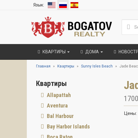
Язык:
КВАРТИРЫ
ДОМА
НОВОСТ
Главная
Квартиры
Sunny Isles Beach
Jade Bea
Ja
Квартиры
Allapattah
1700
Aventura
Цены:
Bal Harbour
Bay Harbor Islands
Boca Raton