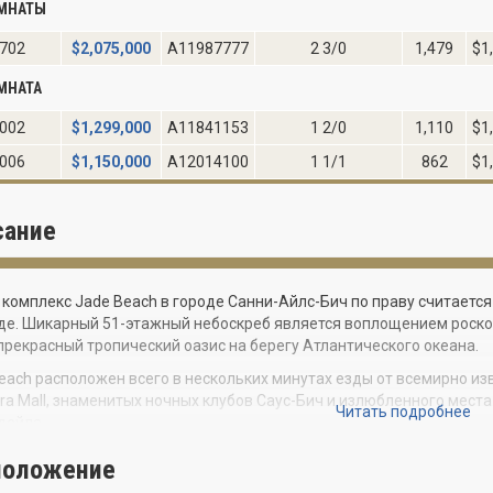
ОМНАТЫ
702
$
2,075,000
A11987777
2 3/0
1,479
$1
МНАТА
002
$
1,299,000
A11841153
1 2/0
1,110
$1
006
$
1,150,000
A12014100
1 1/1
862
$1
сание
комплекс Jade Beach в городе Санни-Айлс-Бич по праву считаетс
е. Шикарный 51-этажный небоскреб является воплощением роскош
прекрасный тропический оазис на берегу Атлантического океана.
each расположен всего в нескольких минутах езды от всемирно изв
ra Mall, знаменитых ночных клубов Саус-Бич и излюбленного места
Читать подробнее
дейла.
никальный кондоминиум полон изящества и шика. Резидентов и г
положение
, благодаря которому пребывание в Jade Beach будет максимальн