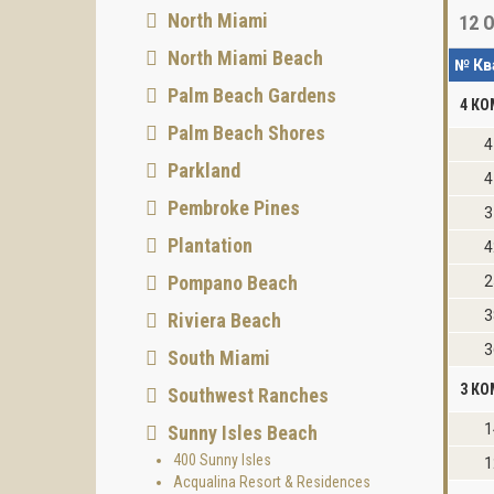
North Miami
12
О
North Miami Beach
№ Кв
Palm Beach Gardens
4 К
Palm Beach Shores
4
Parkland
4
Pembroke Pines
3
Plantation
4
Pompano Beach
2
3
Riviera Beach
3
South Miami
3 К
Southwest Ranches
1
Sunny Isles Beach
400 Sunny Isles
1
Acqualina Resort & Residences