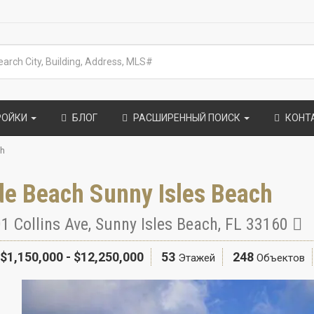
РОЙКИ
БЛОГ
РАСШИРЕННЫЙ ПОИСК
КОНТ
ch
de Beach Sunny Isles Beach
1 Collins Ave
,
Sunny Isles Beach
,
FL
33160
$1,150,000 - $12,250,000
53
248
Этажей
Объектов