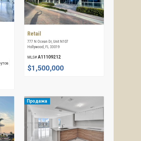
Retail
777 N Ocean Dr, Unit N107
Hollywood, FL 33019
A11109212
MLS#
футов
$1,500,000
Продажа