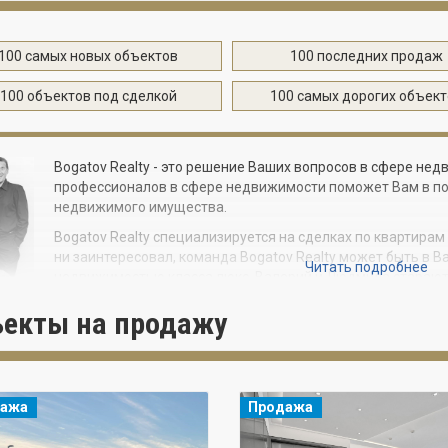
100 самых новых объектов
100 последних продаж
100 объектов под сделкой
100 самых дорогих объек
Bogatov Realty - это решение Ваших вопросов в сфере н
профессионалов в сфере недвижимости поможет Вам в по
недвижимого имущества.
Bogatov Realty специализируется на сделках по квартирам
ни заинтересовал, команда Bogatov Realty может быть в 
Читать подробнее
недвижимостью класса люкс, Валерий и Людмила старают
тавляя образцовое обслуживание в профессиональных условиях. Ц
екты на продажу
ать продолжительные отношения с клиентами, и неудивительно, ч
дущих.
я недвижимость, вы получаете больше чем просто жилое помещени
v Realty и их знаниям помочь Вам в выборе идеального дома. Ос
дажа
Продажа
й и Людмила Богатов подбирают индивидуальный подход к клиент
ностям.