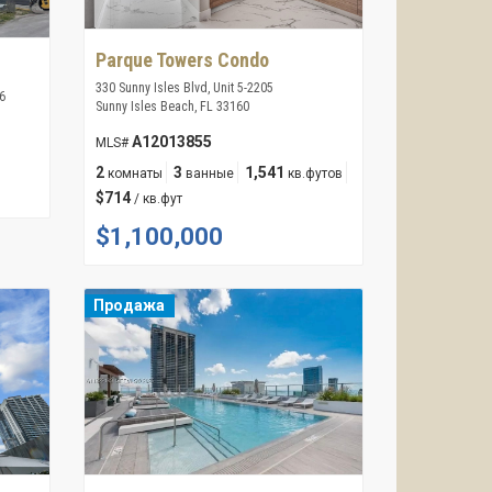
Parque Towers Condo
330 Sunny Isles Blvd, Unit 5-2205
6
Sunny Isles Beach, FL 33160
A12013855
MLS#
2
3
1,541
комнаты
ванные
кв.футов
$714
/ кв.фут
$1,100,000
Продажа