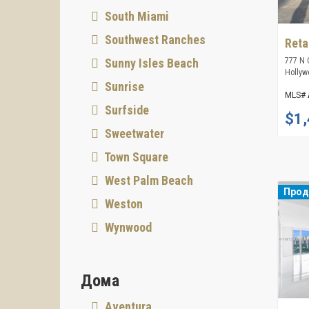
South Miami
Southwest Ranches
Reta
Sunny Isles Beach
777 N 
Hollyw
Sunrise
MLS#
Surfside
$1,
Sweetwater
Town Square
West Palm Beach
Про
Weston
Wynwood
Дома
Aventura