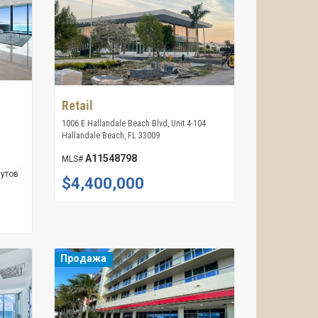
Retail
1006 E Hallandale Beach Blvd, Unit 4-104
Hallandale Beach, FL 33009
A11548798
MLS#
футов
$4,400,000
Продажа