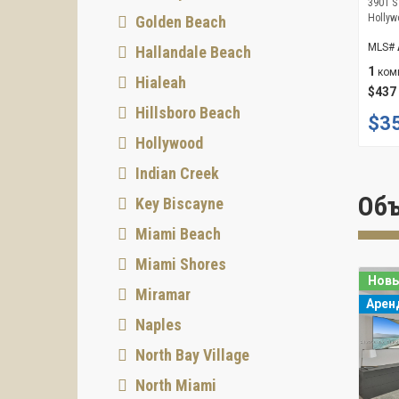
3901 S
Hollyw
Golden Beach
MLS#
Hallandale Beach
1
ком
Hialeah
$437
Hillsboro Beach
$3
Hollywood
Indian Creek
Объ
Key Biscayne
Miami Beach
Miami Shores
Нов
Miramar
Арен
Naples
North Bay Village
North Miami