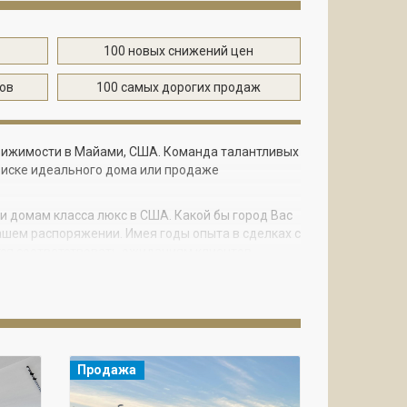
100 новых снижений цен
тов
100 самых дорогих продаж
едвижимости в Майами, США. Команда талантливых
иске идеального дома или продаже
 и домам класса люкс в США. Какой бы город Вас
Вашем распоряжении. Имея годы опыта в сделках с
ся соответствовать ожиданиям клиентов,
ель номер один для команды Bogatov Realty -
то многие клиенты обращаются к нам по совету
е, а именно - стиль жизни. Позвольте команде
уществляя сделки с недвижимостью в США,
Продажа
у, уделяют пристальное внимание его