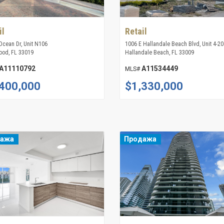
il
Retail
Ocean Dr, Unit N106
1006 E Hallandale Beach Blvd, Unit 4-20
ood, FL 33019
Hallandale Beach, FL 33009
A11110792
A11534449
MLS#
400,000
$1,330,000
дажа
Продажа