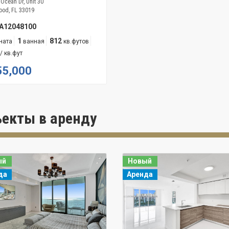
 Ocean Dr, Unit 3U
ood, FL 33019
A12048100
1
812
ната
ванная
кв.футов
/ кв.фут
55,000
екты в аренду
ый
Новый
да
Аренда