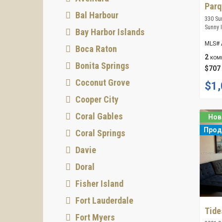
Parq
Bal Harbour
330 Sun
Sunny 
Bay Harbor Islands
MLS#
Boca Raton
2
ком
Bonita Springs
$707
Coconut Grove
$1,
Cooper City
Coral Gables
Но
Про
Coral Springs
Davie
Doral
Fisher Island
Fort Lauderdale
Tide
Fort Myers