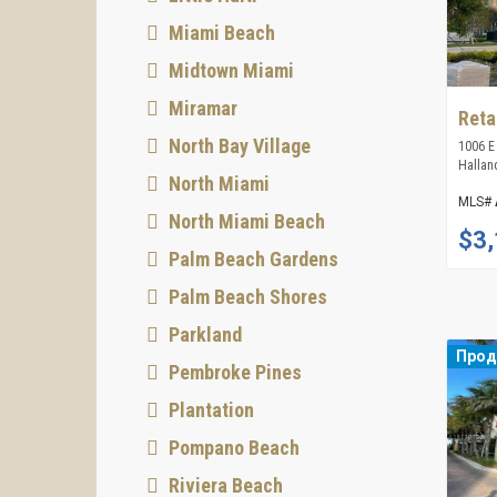
Miami Beach
Midtown Miami
Miramar
Reta
North Bay Village
1006 E
Hallan
North Miami
MLS#
North Miami Beach
$3,
Palm Beach Gardens
Palm Beach Shores
Parkland
Про
Pembroke Pines
Plantation
Pompano Beach
Riviera Beach