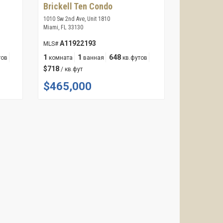
Brickell Ten Condo
1010 Sw 2nd Ave, Unit 1810
Miami, FL 33130
A11922193
MLS#
1
1
648
тов
комната
ванная
кв.футов
$718
/ кв.фут
$465,000