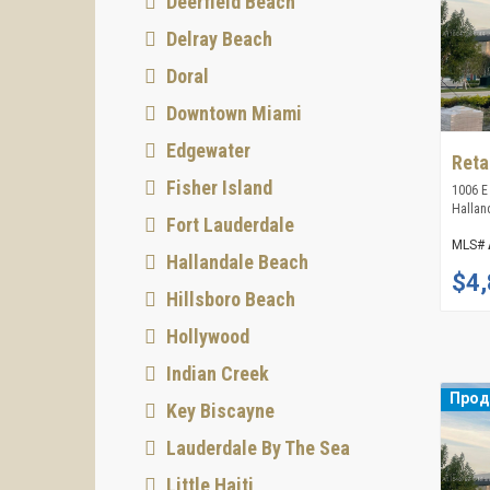
Deerfield Beach
Delray Beach
Doral
Downtown Miami
Edgewater
Reta
Fisher Island
1006 E
Hallan
Fort Lauderdale
MLS#
Hallandale Beach
$4,
Hillsboro Beach
Hollywood
Indian Creek
Про
Key Biscayne
Lauderdale By The Sea
Little Haiti