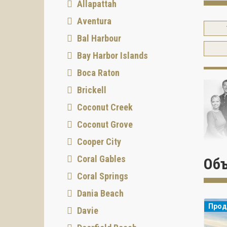
Allapattah
Aventura
Bal Harbour
Bay Harbor Islands
Boca Raton
Brickell
Coconut Creek
Coconut Grove
Cooper City
предос
Coral Gables
Объ
создав
преды
Coral Springs
Покупа
Dania Beach
Bogato
Про
Валери
Davie
потреб