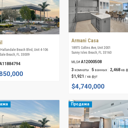
Armani Casa
il
18975 Collins Ave, Unit 2001
 Hallandale Beach Blvd, Unit 4-106
Sunny Isles Beach, FL 33160
dale Beach, FL 33009
A12000508
MLS#
A11884794
3
5
2,468
комнаты
ванных
кв.
850,000
$1,921
/ кв.фут
$4,740,000
дажа
Продажа