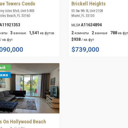
ue Towers Condo
Brickell Heights
ny Isles Blvd, Unit 5-805
55 Sw 9th St, Unit 2108
Isles Beach, FL 33160
Miami, FL 33130
A11921353
A11634894
MLS#
3
1,541
2
2
788
наты
ванные
кв.футов
комнаты
ванные
кв.фу
$938
/ кв.фут
/ кв.фут
090,000
$739,000
вый
дажа
s On Hollywood Beach