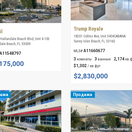
Trump Royale
il
18201 Collins Ave, Unit 3404CABANA
 Hallandale Beach Blvd, Unit 4-105
Sunny Isles Beach, FL 33160
dale Beach, FL 33009
A11660677
MLS#
A11548797
3
3
2,174
комнаты
ванные
кв.
175,000
$1,302
/ кв.фут
$2,830,000
дажа
Продажа