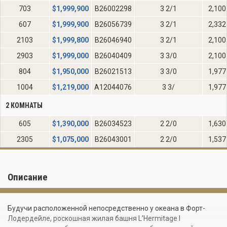
703
$
1,999,900
B26002298
3 2/1
2,100
607
$
1,999,900
B26056739
3 2/1
2,332
2103
$
1,999,800
B26046940
3 2/1
2,100
2903
$
1,999,000
B26040409
3 3/0
2,100
804
$
1,950,000
B26021513
3 3/0
1,977
1004
$
1,219,000
A12044076
3 3/
1,977
2 КОМНАТЫ
605
$
1,390,000
B26034523
2 2/0
1,630
2305
$
1,075,000
B26043001
2 2/0
1,537
Описание
Будучи расположенной непосредственно у океана в Форт-
Лодердейле, роскошная жилая башня L’Hermitage I