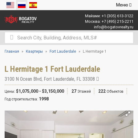
Открыть
Меню
навигаци
Майами:
+1 (305) 613-3122
Москва:
+7 (495) 215-2211
info@bogatovrealty.ru
Главная
Квартиры
Fort Lauderdale
L Hermitage 1
L Hermitage 1 Fort Lauderdale
3100 N Ocean Blvd
,
Fort Lauderdale
,
FL
33308
$1,075,000 - $3,150,000
27
222
Цены:
Этажей
Объектов
1998
Год строительства: