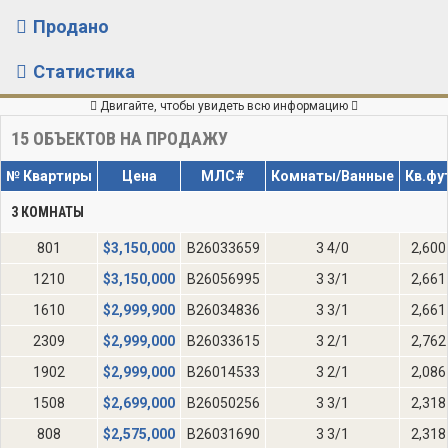
Продано
Статистика
Двигайте, чтобы увидеть всю информацию
15
ОБЪЕКТОВ НА ПРОДАЖУ
№ Квартиры
Цена
МЛС#
Комнаты/Ванные
Кв.фу
3 КОМНАТЫ
801
$
3,150,000
B26033659
3 4/0
2,600
1210
$
3,150,000
B26056995
3 3/1
2,661
1610
$
2,999,900
B26034836
3 3/1
2,661
2309
$
2,999,000
B26033615
3 2/1
2,762
1902
$
2,999,000
B26014533
3 2/1
2,086
1508
$
2,699,000
B26050256
3 3/1
2,318
808
$
2,575,000
B26031690
3 3/1
2,318