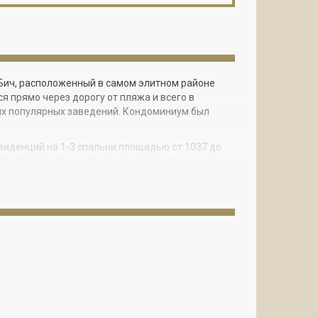
-Бич, расположенный в самом элитном районе
ся прямо через дорогу от пляжа и всего в
ругих популярных заведений. Кондоминиум был
зиденций на 1-3 спальни площадью от 1037 до
статься приватными террасами или огромными
 столешницами из элитного камня,
морными ванными с джакузи и большими
мый паркинг, бассейн с подогревом, джакузи,
ce сдавать их на время отсутствия на выгодных
ене.