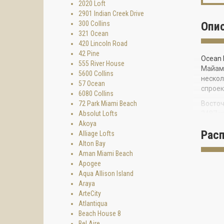
2020 Loft
2901 Indian Creek Drive
300 Collins
Опи
321 Ocean
420 Lincoln Road
42 Pine
Ocean 
555 River House
Майами
5600 Collins
нескол
57 Ocean
спроек
6080 Collins
72 Park Miami Beach
Восточ
Absolut Lofts
2487 к
Akoya
патио,
Рас
Alliage Lofts
соврем
Alton Bay
душевы
Aman Miami Beach
террас
Apogee
Лояльн
Aqua Allison Island
услови
Araya
ArteCity
Ocean 
Atlantiqua
Beach House 8
Bel Aire