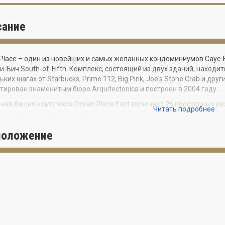
сание
Place – один из новейших и самых желанных кондоминиумов Саус
-Бич South-of-Fifth. Комплекс, состоящий из двух зданий, находит
ьких шагах от Starbucks, Prime 112, Big Pink, Joe's Stone Crab и д
тирован знаменитым бюро Arquitectonica и построен в 2004 году.
ная башня комплекса Ocean Place East включает 26 просторных ре
Читать подробнее
вадратных футов. Все апартаменты Ocean Place East могут похва
 раздвижными стеклянными дверями от пола до потолка, полами и
положение
енными кухнями с бытовой техникой из нержавеющей стали, мра
ми кабинами. В распоряжении жильцов комплекса крытый охраняе
а для загара, фитнес-центр и круглосуточная охрана.
ые условия аренды позволяют владельцам резиденций в Ocean Pla
ях.
Place предлагает роскошный стиль жизни Саус-Бич по доступной ц