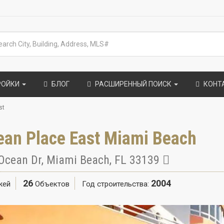
РОЙКИ
БЛОГ
РАСШИРЕННЫЙ ПОИСК
КОНТ
st
ean Place East Miami Beach
Ocean Dr
,
Miami Beach
,
FL
33139
26
2004
жей
Объектов
Год строительства: