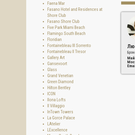
Faena Mar
Fasano Hotel and Residences at
Shore Club
Fasano Shore Club
Five Park Miami Beach
Flamingo South Beach
Floridian
Fontainebleau III Sorrento
Лю
Fontainebleau II Tresor
Брок
Gallery Art
Май
Мос
Gansevoort
Emai
Glass
Grand Venetian
Green Diamond
Hilton Bentley
ICON
Ilona Lofts
Il Villaggio
InTown Towers
La Gorce Palace
LAtelier
LExcellence