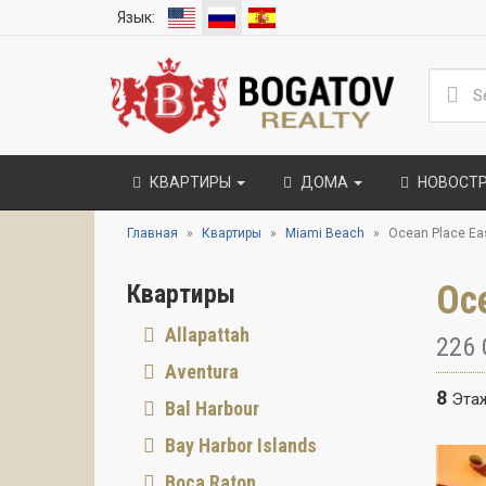
Язык:
КВАРТИРЫ
ДОМА
НОВОСТ
Главная
Квартиры
Miami Beach
Ocean Place Ea
Oc
Квартиры
Allapattah
226 
Aventura
8
Эта
Bal Harbour
Bay Harbor Islands
Boca Raton