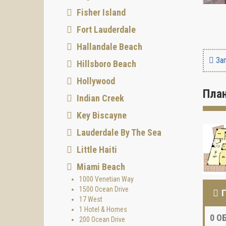
Fisher Island
Fort Lauderdale
Hallandale Beach
Зап
Hillsboro Beach
Hollywood
Пла
Indian Creek
Key Biscayne
Lauderdale By The Sea
Little Haiti
Miami Beach
1000 Venetian Way
1500 Ocean Drive
17 West
1 Hotel & Homes
0
ОБ
200 Ocean Drive