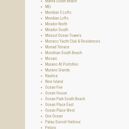
Marea South Beach
MEi
Meridian 5 Lofts
Meridian Lofts
Mirador North
Mirador South
Mirasol Ocean Towers
Monaco Yacht Club & Residences
Monad Terrace
Mondrian South Beach
Mosaic
Murano At Portofino
Murano Grande
Nautica
Nine Island
Ocean Five
Ocean House
Ocean Park South Beach
Ocean Place East
Ocean Place West
One Ocean
Palau Sunset Harbour
Peloro