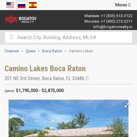
Открыть
Меню
навигаци
Майами:
+1 (305) 613-3122
Москва:
+7 (495) 215-2211
info@bogatovrealty.ru
Главная
Дома
Boca Raton
Camino Lakes
Camino Lakes Boca Raton
201 NE 3rd Street
,
Boca Raton
,
FL
33486
$1,795,000 - $2,875,000
Цены: