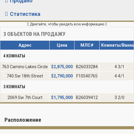
Продано
Статистика
Двигайте, чтобы увидеть всю информацию
3
ОБЪЕКТОВ НА ПРОДАЖУ
Адрес
Цена
МЛС#
Комнаты/Ванн
4 КОМНАТЫ
763 Camino Lakes Circle
$
2,875,000
B26033284
4 3/1
740 Sw 18th Street
$
2,790,000
F10540765
4 4/1
3 КОМНАТЫ
2069 Sw 7th Court
$
1,795,000
B26039412
3 2/0
Расположение