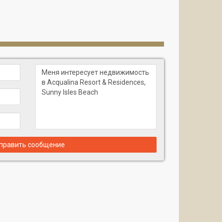
ных просторных резиденций.
 вы будете наслаждаться с западной и
антическим океаном, закатом над заливом
под уникальными, навеянными итальянской
мнатами. Площадь 355 кв. м + террасы 40 кв. м.
ами. Площадь 203 кв. м + террасы 32 кв. м. Всего
комнаты. Площадь 190 кв. м + террасы 32 кв. м.
править сообщение
й дизайнерской отделкой, мебелью от Fendi Casa,
лючая:
езиденции