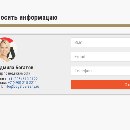
дом этаже кондоминиума расположено всего по шесть эксклюзив
аря «сквозному» дизайну планировки и трёхметровым окнам в пол,
росить информацию
ной террас захватывающим панорамным восходом солнца над Атл
н и горизонтом Майами.
ina
Sunny
Isles
Beach
предлагает планировку резиденций в Майами 
кой именами:
ana - резиденции номер один и шесть, с 4 спальнями и 4 ванными ко
395 кв. м
no - резиденции номер два и пять, с 3 спальнями и 3 ванными комнат
 м
дмила Богатов
ер по недвижимости
Pietro - резиденции номер три и четыре, с 2 спальнями + 2,5 ванные 
ами:
+1 (305) 613-3122
222 кв. м
ква:
+7 (495) 215-2211
От
l:
info@bogatovrealty.ru
станавливается в приватном фойе каждой резиденции.
ности резиденций
нции в Майами Acqualina Resort Sunny Isles продаются с элегантно
тами декора от Trussardi Casa и высококачественной техникой, вк
ема «умный дом» с дополнительной безопасностью для каждой р
рализованная система очистки и фильтрации воды