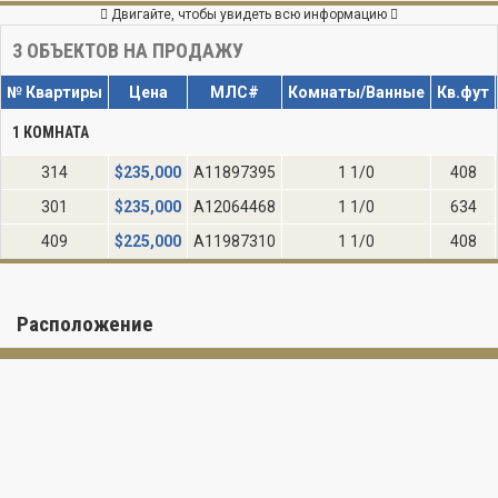
Двигайте, чтобы увидеть всю информацию
3
ОБЪЕКТОВ НА ПРОДАЖУ
№ Квартиры
Цена
МЛС#
Комнаты/Ванные
Кв.фут
1 КОМНАТА
314
$
235,000
A11897395
1 1/0
408
301
$
235,000
A12064468
1 1/0
634
409
$
225,000
A11987310
1 1/0
408
Расположение