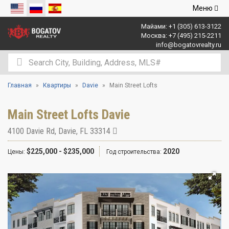
Открыть
Меню
навигаци
Майами:
+1 (305) 613-3122
Москва:
+7 (495) 215-2211
info@bogatovrealty.ru
Главная
Квартиры
Davie
Main Street Lofts
Main Street Lofts Davie
4100 Davie Rd
,
Davie
,
FL
33314
$225,000 - $235,000
2020
Цены:
Год строительства: