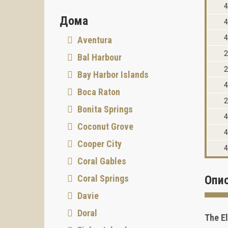
4
Дома
4
4
Aventura
2
Bal Harbour
2
Bay Harbor Islands
4
Boca Raton
2
Bonita Springs
4
Coconut Grove
4
Cooper City
4
Coral Gables
Coral Springs
Опи
Davie
Doral
The E