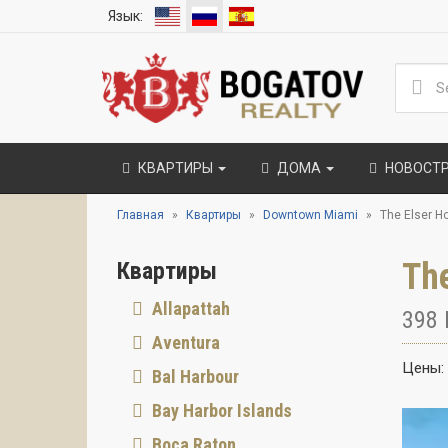
Язык:
КВАРТИРЫ
ДОМА
НОВОСТ
Главная
Квартиры
Downtown Miami
The Elser H
The
Квартиры
Allapattah
398 
Aventura
Цены:
Bal Harbour
Bay Harbor Islands
Boca Raton