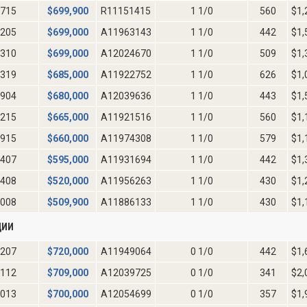
715
$
699,900
R11151415
1 1/0
560
$1,
205
$
699,000
A11963143
1 1/0
442
$1,
310
$
699,000
A12024670
1 1/0
509
$1,
319
$
685,000
A11922752
1 1/0
626
$1,
904
$
680,000
A12039636
1 1/0
443
$1,
215
$
665,000
A11921516
1 1/0
560
$1,
915
$
660,000
A11974308
1 1/0
579
$1,
407
$
595,000
A11931694
1 1/0
442
$1,
408
$
520,000
A11956263
1 1/0
430
$1,
008
$
509,900
A11886133
1 1/0
430
$1,
ДИИ
207
$
720,000
A11949064
0 1/0
442
$1,
112
$
709,000
A12039725
0 1/0
341
$2,
013
$
700,000
A12054699
0 1/0
357
$1,