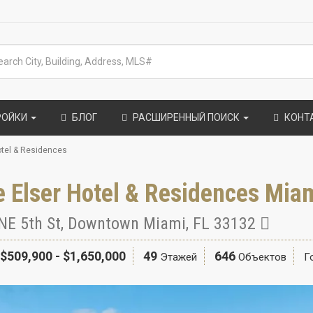
РОЙКИ
БЛОГ
РАСШИРЕННЫЙ ПОИСК
КОНТ
otel & Residences
 Elser Hotel & Residences Mia
NE 5th St
,
Downtown Miami
,
FL
33132
$509,900 - $1,650,000
49
646
Этажей
Объектов
Г