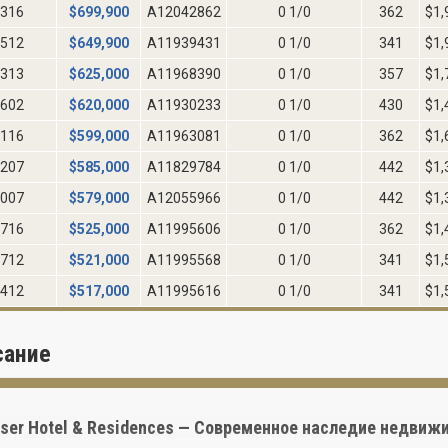
316
$
699,900
A12042862
0 1/0
362
$1,
512
$
649,900
A11939431
0 1/0
341
$1,
313
$
625,000
A11968390
0 1/0
357
$1,
602
$
620,000
A11930233
0 1/0
430
$1,
116
$
599,000
A11963081
0 1/0
362
$1,
207
$
585,000
A11829784
0 1/0
442
$1,
007
$
579,000
A12055966
0 1/0
442
$1,
716
$
525,000
A11995606
0 1/0
362
$1,
712
$
521,000
A11995568
0 1/0
341
$1,
412
$
517,000
A11995616
0 1/0
341
$1,
сание
lser Hotel & Residences — Современное наследие недви