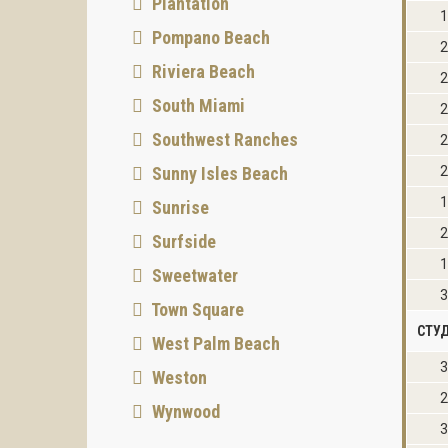
Plantation
1
Pompano Beach
2
Riviera Beach
2
South Miami
2
Southwest Ranches
2
Sunny Isles Beach
2
1
Sunrise
2
Surfside
1
Sweetwater
3
Town Square
СТУ
West Palm Beach
3
Weston
2
Wynwood
3