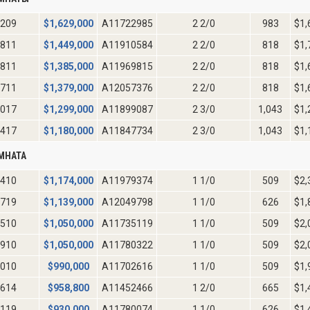
209
$
1,629,000
A11722985
2 2/0
983
$1,
811
$
1,449,000
A11910584
2 2/0
818
$1,
811
$
1,385,000
A11969815
2 2/0
818
$1,
711
$
1,379,000
A12057376
2 2/0
818
$1,
017
$
1,299,000
A11899087
2 3/0
1,043
$1,
417
$
1,180,000
A11847734
2 3/0
1,043
$1,
МНАТА
410
$
1,174,000
A11979374
1 1/0
509
$2,
719
$
1,139,000
A12049798
1 1/0
626
$1,
510
$
1,050,000
A11735119
1 1/0
509
$2,
910
$
1,050,000
A11780322
1 1/0
509
$2,
010
$
990,000
A11702616
1 1/0
509
$1,
614
$
958,800
A11452466
1 2/0
665
$1,
119
$
930,000
A11780074
1 1/0
626
$1,