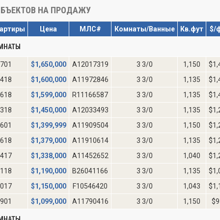
БЪЕКТОВ НА ПРОДАЖУ
артиры
Цена
МЛС#
Комнаты/Ванные
Кв.фут
$/
ОМНАТЫ
701
$
1,650,000
A12017319
3 3/0
1,150
$1,
418
$
1,600,000
A11972846
3 3/0
1,135
$1,
618
$
1,599,000
R11166587
3 3/0
1,135
$1,
318
$
1,450,000
A12033493
3 3/0
1,135
$1,
601
$
1,399,999
A11909504
3 3/0
1,150
$1,
618
$
1,379,000
A11910614
3 3/0
1,135
$1,
417
$
1,338,000
A11452652
3 3/0
1,040
$1,
118
$
1,190,000
B26041166
3 3/0
1,135
$1,
017
$
1,150,000
F10546420
3 3/0
1,043
$1,
901
$
1,099,000
A11790416
3 3/0
1,150
$9
ОМНАТЫ