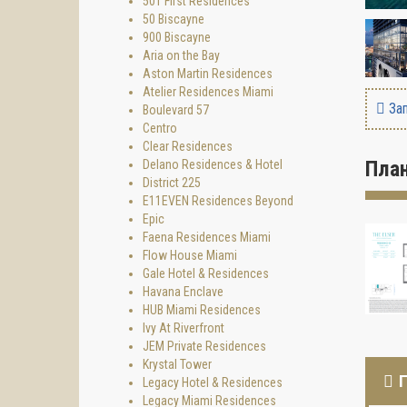
501 First Residences
50 Biscayne
900 Biscayne
Aria on the Bay
Aston Martin Residences
Atelier Residences Miami
Зап
Boulevard 57
Centro
Clear Residences
Пла
Delano Residences & Hotel
District 225
E11EVEN Residences Beyond
Epic
Faena Residences Miami
Flow House Miami
Gale Hotel & Residences
Havana Enclave
HUB Miami Residences
Ivy At Riverfront
JEM Private Residences
Krystal Tower
Legacy Hotel & Residences
Legacy Miami Residences