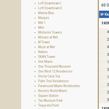
Loft Downtown I
60
О
Loft Downtown II
Marina Blue
№ Кв
Marquis
Met 1
3 К
Mint
4
Mishorim Towers
Monarc at Met
2
M Tower
Muze at Met
4
Natiivo
3
OKAN Tower
One Miami
1
One Thousand Museum
3
One West 12 Residences
Ora by Casa Tua
1
Palm Tree Residences
2
Paramount Miami Worldcenter
Resorts World Miami
2
Square Station
3
Ten Museum Park
Tequesta Point
2 К