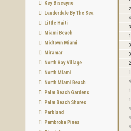
Key Biscayne
2
Lauderdale By The Sea
4
Little Haiti
3
Miami Beach
1
Midtown Miami
3
Miramar
3
North Bay Village
2
North Miami
1
4
North Miami Beach
1
Palm Beach Gardens
1
Palm Beach Shores
4
Parkland
4
Pembroke Pines
4