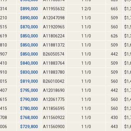
314
$
899,000
A11955632
1 2/0
665
$1,
210
$
890,000
A12047098
1 1/0
509
$1,
515
$
870,000
A11920965
1 1/0
560
$1,
619
$
850,000
A11806224
1 1/0
626
$1,
810
$
850,000
A11881372
1 1/0
509
$1,
907
$
850,000
B26050574
1 1/0
442
$1,
410
$
840,000
A11883764
1 1/0
509
$1,
910
$
830,000
A11883780
1 1/0
509
$1,
015
$
819,000
B26010042
1 1/0
560
$1,
407
$
795,000
A12018690
1 1/0
442
$1,
615
$
790,000
A12061775
1 1/0
560
$1,
415
$
780,000
A11856595
1 1/0
560
$1,
708
$
768,000
A11560922
1 1/0
430
$1,
006
$
729,800
A11560900
1 1/0
443
$1,