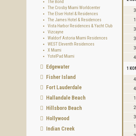
The Bond
The Crosby Miami Worldcenter
3
The Elser Hotel & Residences
The James Hotel & Residences
1
Vista Harbor Residences & Yacht Club
3
Vizcayne
Waldorf Astoria Miami Residences
3
WEST Eleventh Residences
3
X Miami
YotelPad Miami
4
Edgewater
1 КО
Fisher Island
4
Fort Lauderdale
4
Hallandale Beach
1
Hillsboro Beach
2
3
Hollywood
1
Indian Creek
2