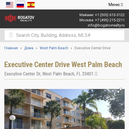
Открыть
Меню
навигаци
Майами:
+1 (305) 613-3122
Москва:
+7 (495) 215-2211
info@bogatovrealty.ru
Главная
Дома
West Palm Beach
Executive Center Drive
Executive Center Drive West Palm Beach
Executive Center Dr
,
West Palm Beach
,
FL
33401