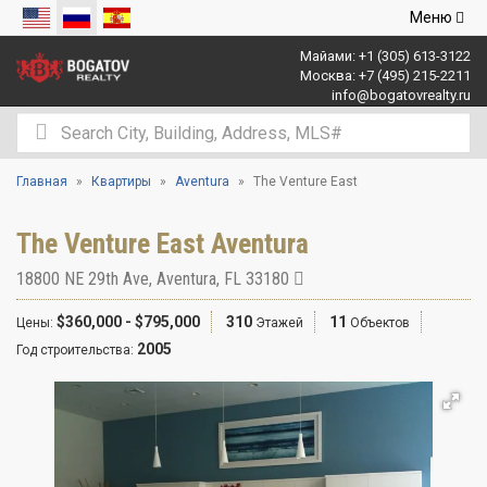
Открыть
Меню
навигаци
Майами:
+1 (305) 613-3122
Москва:
+7 (495) 215-2211
info@bogatovrealty.ru
Главная
Квартиры
Aventura
The Venture East
The Venture East Aventura
18800 NE 29th Ave
,
Aventura
,
FL
33180
$360,000 - $795,000
310
11
Цены:
Этажей
Объектов
2005
Год строительства: