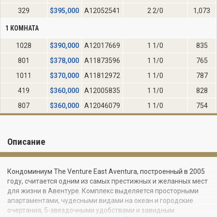
329
$
395,000
A12052541
2 2/0
1,073
1 КОМНАТА
1028
$
390,000
A12017669
1 1/0
835
801
$
378,000
A11873596
1 1/0
765
1011
$
370,000
A11812972
1 1/0
787
419
$
360,000
A12005835
1 1/0
828
807
$
360,000
A12046079
1 1/0
754
Описание
Кондоминиум The Venture East Aventura, построенный в 2005
году, считается одним из самых престижных и желанных мест
для жизни в Авентуре. Комплекс выделяется просторными
апартаментами, чудесными видами на океан и городские
очертания, 5-звездочными удобствами и завидным