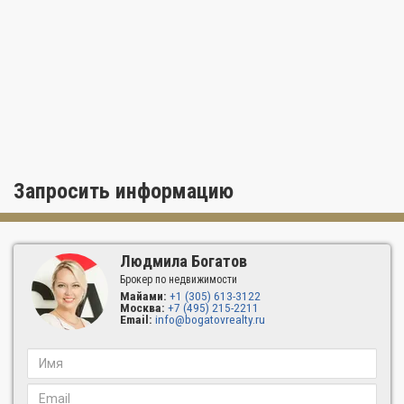
Venture East Aventura расположен небольшой торговый
центр, где вы найдете салон красоты, изысканный ресторан и
множество услуг и товаров класса люкс. В пешей доступности
от здания находится всемирно известный шопинг-молл
Aventura Mall и гольф-клуб Turnberry Golf Club. Шикарные
пляжи будут всего в нескольких минутах езды, а менее чем за
полчаса вы сможете добраться до двух международных
аэропортов.
Запросить информацию
Людмила Богатов
Брокер по недвижимости
Майами:
+1 (305) 613-3122
Москва:
+7 (495) 215-2211
Email:
info@bogatovrealty.ru