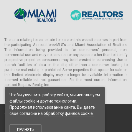
The data relating to real estate for sale on this web site comes in part from
the participating Associations/MLS's and Miami Association of Realtors.
The information being provided is for consumers' personal, non-
commercial use and may not be used for any purpose other than to identify
prospective properties consumers may be interested in purchasing. Use of
search facilities of data on the site, other than a consumer looking to
purchase real estate, is prohibited. Some properties that appear for sale on
this limited electronic display may no longer be available. Information is
deemed reliable but not guaranteed. For the most current information,
contact Bogatov Realty, Inc.
Чтобы улучшить работу сайта, мы используем
файлы cookie и другие технологии.
Продолжая использование сайта, Вы даете
свое согласие на
обработку файлов cookie.
© 2026 Bogatov Realty Inc. Все права защищены.
Пользовательское соглашение
Политика конфиденциальности
ПРИНЯТЬ