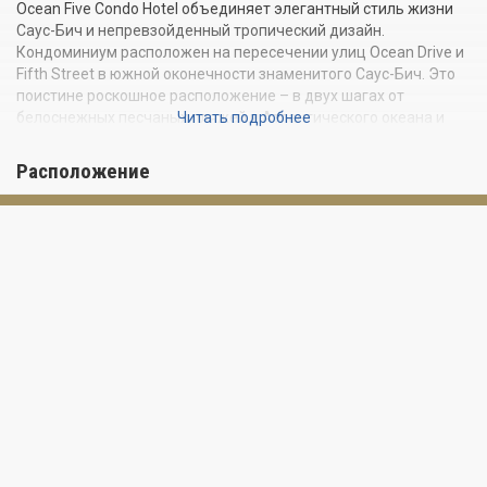
Ocean Five Condo Hotel объединяет элегантный стиль жизни
Саус-Бич и непревзойденный тропический дизайн.
Кондоминиум расположен на пересечении улиц Ocean Drive и
Fifth Street в южной оконечности знаменитого Саус-Бич. Это
поистине роскошное расположение – в двух шагах от
белоснежных песчаных пляжей и Атлантического океана и
Читать подробнее
всего в нескольких минутах езды от Даунтауна, Брикелла,
Международного аэропорта и Порта Майами. Кондоминиум
Расположение
Ocean Five находится рядом с самыми популярными
ресторанами и ночными клубами Майами-Бич; всё настолько
близко, что вам даже не понадобится автомобиль.
Пятиэтажное здание предлагает резиденции на 1-2 спальни с
окнами от пола до потолка и большими приватными
балконами.
ПРЕИМУЩЕСТВА КОНДОМИНИУМА
Расположение прямо напротив пляжа
Бассейн на крыше
Услуги парковщика
Фитнес-центр
Конференц-зал
Уборка номеров