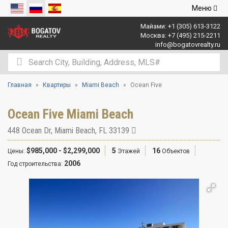
Открыть
Меню
навигаци
Майами:
+1 (305) 613-3122
Москва:
+7 (495) 215-2211
info@bogatovrealty.ru
Главная
Квартиры
Miami Beach
Ocean Five
Ocean Five Miami Beach
448 Ocean Dr
,
Miami Beach
,
FL
33139
$985,000 - $2,299,000
5
16
Цены:
Этажей
Объектов
2006
Год строительства: