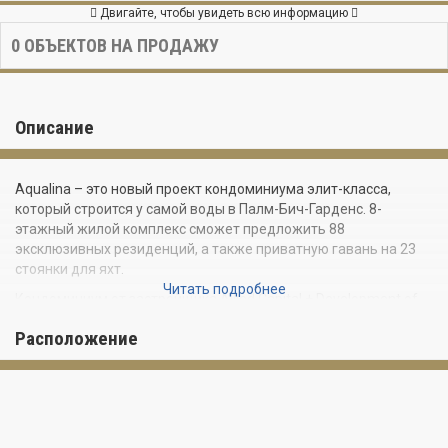
Двигайте, чтобы увидеть всю информацию
0
ОБЪЕКТОВ НА ПРОДАЖУ
Описание
Aqualina – это новый проект кондоминиума элит-класса,
который строится у самой воды в Палм-Бич-Гарденс. 8-
этажный жилой комплекс сможет предложить 88
эксклюзивных резиденций, а также приватную гавань на 23
стоянки для яхт.
Читать подробнее
Кондоминиум от застройщика Allied Capital + Development of
South Florida займет участок на месте бывшего ресторана
Расположение
Panama Hattie на Элисон-Уилсон-Роуд. Фешенебельный город
Палм-Бич-Гарденс называют гольф-столицей Южной
Флориды: именно здесь расположена штаб-квартира
Ассоциации профессиональных гольфистов США. Палм-Бич-
Граденс – это город с богатой историей, культурой и гольф-
традициями, который может предложить самые