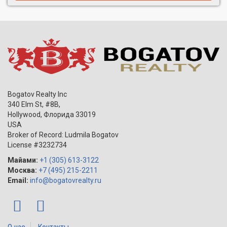
Bogatov Realty Inc
340 Elm St, #8B,
Hollywood
,
Флорида
33019
USA
Broker of Record: Ludmila Bogatov
License #3232734
Майами:
+1 (305) 613-3122
Москва:
+7 (495) 215-2211
Email:
info@bogatovrealty.ru