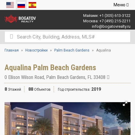
Открыть
Меню
навигаци
Майами:
+1 (305) 613-3122
Москва:
+7 (495) 215-2211
info@bogatovrealty.ru
Главная
Новостройки
Palm Beach Gardens
Aqualina
Aqualina Palm Beach Gardens
0 Ellison Wilson Road
,
Palm Beach Gardens
,
FL
33408
8
88
2019
Этажей
Объектов
Год строительства: