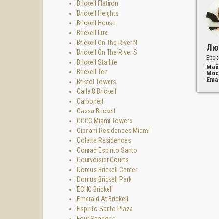
Brickell Flatiron
- Цент
Brickell Heights
Brickell House
- Даун
Brickell Lux
- Винв
Brickell On The River N
Лю
Brickell On The River S
- Ки Б
Брок
Brickell Starlite
Май
- Пляж
Brickell Ten
Мос
Emai
Bristol Towers
- Межд
Calle 8 Brickell
Кварти
Carbonell
идеаль
Cassa Brickell
CCCC Miami Towers
Cipriani Residences Miami
Colette Residences
Conrad Espirito Santo
Courvoisier Courts
Domus Brickell Center
Domus Brickell Park
ECHO Brickell
Emerald At Brickell
Espirito Santo Plaza
Four Seasons