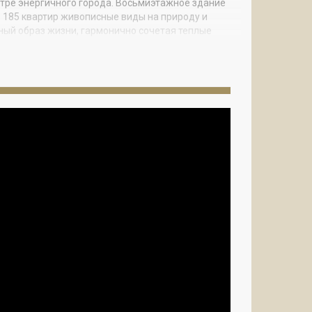
ентре энергичного города. Восьмиэтажное здание
из 185 квартир живописные виды на природу и
ый образ жизни, гармонично сочетая теплые
ярный трансфер до пляжа и обслуживание в
быль, так как недвижимость одобрена для
спектром услуг, от разработки до маркетинга и
ектов и управляла более 400 жилыми,
нимающая 193 место в списке Топ 250 крупнейших