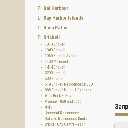
На 8-м
Bal Harbour
- Пано
Bay Harbor Islands
- Бар,
Boca Raton
- Совр
- Прос
Brickell
1010 Brickell
На 1-м
1040 Brickell
- Рест
1060 Brickell Avenue
1100 Millecento
Ниже п
1414 Brickell
Систем
2200 Brickell
прожив
500 Brickell
пляжа 
619 Brickell Residences NOBU
Район
888 Brickell Dolce & Gabbana
Asia Brickell Key
Яркий 
Avenue 1050 and 1060
сообще
Зап
Axis
популя
Baccarat Residences
истори
Botanic Residences Brickell
Brickell City Centre Reach
- Парк