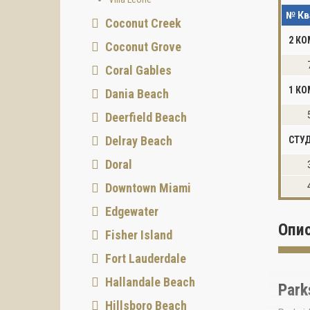
№ Кв
Coconut Creek
2 К
Coconut Grove
Coral Gables
1 КО
Dania Beach
Deerfield Beach
Delray Beach
СТУ
Doral
Downtown Miami
Edgewater
Опи
Fisher Island
Fort Lauderdale
Hallandale Beach
Park
Hillsboro Beach