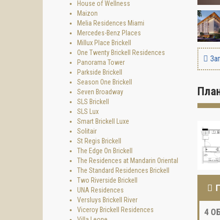
House of Wellness
Maizon
Melia Residences Miami
Mercedes-Benz Places
Millux Place Brickell
One Twenty Brickell Residences
Зап
Panorama Tower
Parkside Brickell
Season One Brickell
Пла
Seven Broadway
SLS Brickell
SLS Lux
Smart Brickell Luxe
Solitair
St Regis Brickell
The Edge On Brickell
The Residences at Mandarin Oriental
The Standard Residences Brickell
Two Riverside Brickell
UNA Residences
Versluys Brickell River
Viceroy Brickell Residences
4
ОБ
Villa Leone