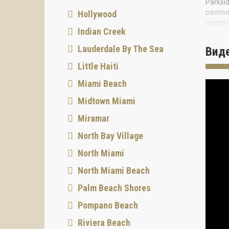
Parksi
распол
Hollywood
панора
Indian Creek
оттенк
Lauderdale By The Sea
Жильца
Вид
пляжно
Little Haiti
кратко
Miami Beach
Цены о
О про
Midtown Miami
Адрес: 
Miramar
Статус
North Bay Village
Заверш
North Miami
Develo
North Miami Beach
Инвест
управл
Palm Beach Shores
коммер
Pompano Beach
BI Gro
Riviera Beach
строит