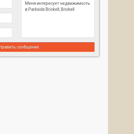
править сообщение
щего комфорта в центре энергичного города,