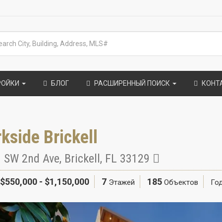
РОЙКИ
БЛОГ
РАСШИРЕННЫЙ ПОИСК
КОНТ
kside Brickell
 SW 2nd Ave
,
Brickell
,
FL
33129
$550,000 - $1,150,000
7
185
Этажей
Объектов
Год