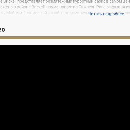
de Brickell представляет безмятежный курортный оазис в самом ц
ожено в районе Brickell, прямо напротив Симпсон Park, открывая 
му Майами. Грациозный дизайн кондоминиума отражает прибрежн
Читать подробнее
и песка, дерева и сочной зелени с декоративными элементами.
м предоставлены внутренние удобства курортного уровня, регул
ео
м клубе. При этом владельцы могут извлекать максимальную при
срочной аренды.
т $550 000 за однокомнатную резиденцию.
екте и команде
1741 SW 2nd Ave, Brickell, FL 33129
: Подготовка к строительству
ение: 2027
pers
: Habitat
Group
& BI
Group
иционная компания по развитию недвижимости в Майами c полным 
ения. За 15+ лет Habitat Group построила в Brickell более 150 объ
ческими и гостиничными объектами.
up одна из крупнейших инвестиционно-строительных компаний, за
ельных компаний по всему миру.