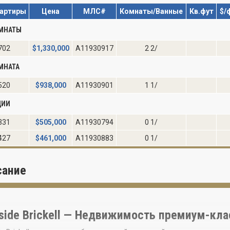
артиры
Цена
МЛС#
Комнаты/Ванные
Кв.фут
$/
ОМНАТЫ
702
$
1,330,000
A11930917
2 2/
МНАТА
520
$
938,000
A11930901
1 1/
ДИИ
331
$
505,000
A11930794
0 1/
427
$
461,000
A11930883
0 1/
сание
side Brickell — Недвижимость премиум-кл