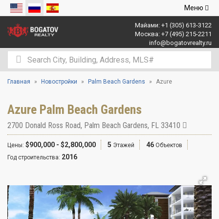
Открыть
Меню
навигаци
Майами:
+1 (305) 613-3122
Москва:
+7 (495) 215-2211
info@bogatovrealty.ru
Главная
Новостройки
Palm Beach Gardens
Azure
Azure Palm Beach Gardens
2700 Donald Ross Road
,
Palm Beach Gardens
,
FL
33410
$900,000 - $2,800,000
5
46
Цены:
Этажей
Объектов
2016
Год строительства: