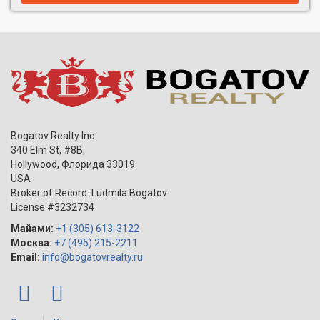
Bogatov Realty Inc
340 Elm St, #8B,
Hollywood
,
Флорида
33019
USA
Broker of Record: Ludmila Bogatov
License #3232734
Майами:
+1 (305) 613-3122
Москва:
+7 (495) 215-2211
Email:
info@bogatovrealty.ru