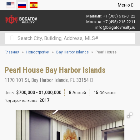
Открыть
Меню
навигаци
Майами:
+1 (305) 613-3122
Москва:
+7 (495) 215-2211
info@bogatovrealty.ru
Главная
Новостройки
Bay Harbor Islands
Pearl House
Pearl House Bay Harbor Islands
1170 101 St
,
Bay Harbor Islands
,
FL
33154
$700,000 - $1,000,000
8
15
Цены:
Этажей
Объектов
2017
Год строительства: