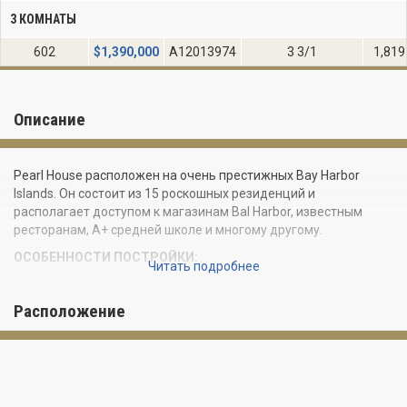
3 КОМНАТЫ
602
$
1,390,000
A12013974
3 3/1
1,819
Описание
Pearl House расположен на очень престижных Bay Harbor
Islands. Он состоит из 15 роскошных резиденций и
располагает доступом к магазинам Bal Harbor, известным
ресторанам, А+ средней школе и многому другому.
ОСОБЕННОСТИ ПОСТРОЙКИ:
Читать подробнее
Отдельный вход в здание
Красиво отделанный холл
Расположение
Плавательный бассейн
На каждую квартиру выделено два крытых парковочных
места
Станции для подзарядки электрических механизмов
совместимых с механизмами Тесла