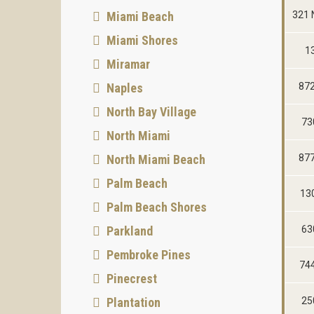
Miami Beach
321 
Miami Shores
13
Miramar
Naples
872
North Bay Village
73
North Miami
North Miami Beach
877
Palm Beach
130
Palm Beach Shores
Parkland
63
Pembroke Pines
744
Pinecrest
Plantation
25