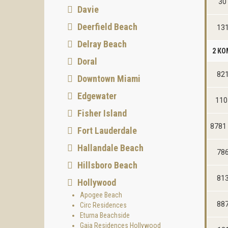
30
Davie
Deerfield Beach
131
Delray Beach
2 К
Doral
821
Downtown Miami
Edgewater
110
Fisher Island
8781 
Fort Lauderdale
Hallandale Beach
786
Hillsboro Beach
813
Hollywood
Apogee Beach
887
Circ Residences
Eturna Beachside
Gaia Residences Hollywood