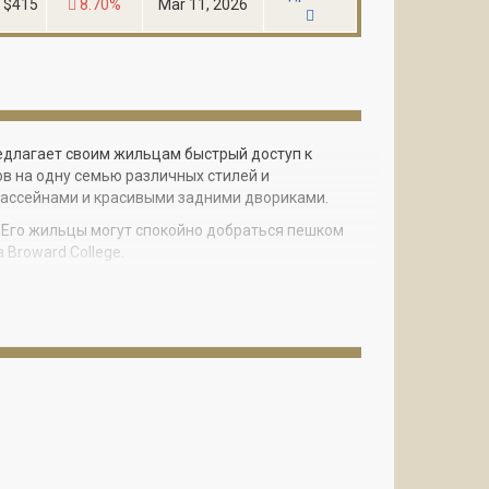
$415
8.70%
Mar 11, 2026
редлагает своим жильцам быстрый доступ к
в на одну семью различных стилей и
бассейнами и красивыми задними двориками.
. Его жильцы могут спокойно добраться пешком
 Broward College.
лощадка и спортивный комплекс.
сстоянии короткой поездки от Boulevard
о океанского побережья Холливуд-Бич и до
 Майами.