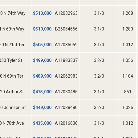
0 N 74th Way
$
510,000
A12032963
3 1/0
1,268
1 N 69th Way
$
510,000
B26054656
3 1/0
1,280
20 N 71st Ter
$
505,000
A12035059
3 1/0
1,012
030 Tyler St
$
499,000
A11883337
3 2/0
1,056
0 N 69th Ter
$
489,900
A12062983
3 2/0
1,104
20 Arthur St
$
475,000
A12030485
3 1/0
851
0 Johnson St
$
449,000
A12038480
3 2/0
1,026
0 N 70th Ave
$
435,000
A12016636
3 1/0
1,012