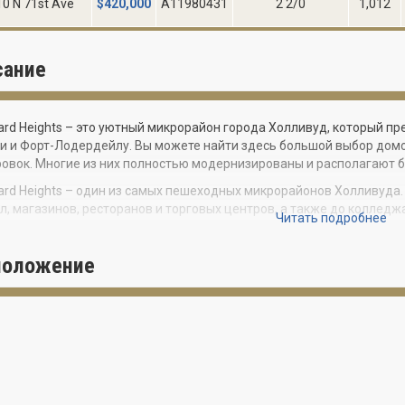
0 N 71st Ave
$
420,000
A11980431
2 2/0
1,012
сание
ard Heights – это уютный микрорайон города Холливуд, который п
 и Форт-Лодердейлу. Вы можете найти здесь большой выбор домо
овок. Многие из них полностью модернизированы и располагают 
ard Heights – один из самых пешеходных микрорайонов Холливуда
л, магазинов, ресторанов и торговых центров, а также до колледжа
Читать подробнее
гам резидентов общественный концерт-холл, скейтпарк, игровая п
положение
ом многие достопримечательности Южной Флориды находятся на ра
s. Всего за 20 минут на авто вы можете добраться до белоснежног
рного торгового центра Aventura Mall, а за 30 минут до Даунтауна