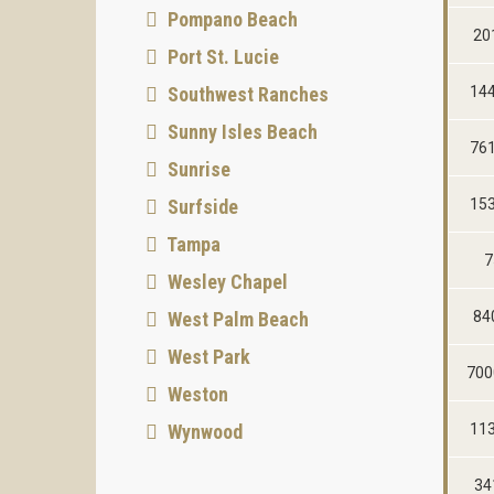
Pompano Beach
20
Port St. Lucie
Southwest Ranches
144
Sunny Isles Beach
761
Sunrise
Surfside
153
Tampa
7
Wesley Chapel
West Palm Beach
84
West Park
700
Weston
Wynwood
113
34