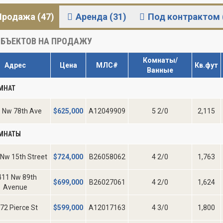
Продажа (47)
Аренда (31)
Под контрактом 
БЪЕКТОВ НА ПРОДАЖУ
Комнаты/
Адрес
Цена
МЛС#
Кв.фут
Ванные
МНАТ
 Nw 78th Ave
$
625,000
A12049909
5 2/0
2,115
ОМНАТЫ
Nw 15th Street
$
724,000
B26058062
4 2/0
1,763
411 Nw 89th
$
699,000
B26027061
4 2/0
1,624
Avenue
72 Pierce St
$
599,000
A12017163
4 3/0
1,800