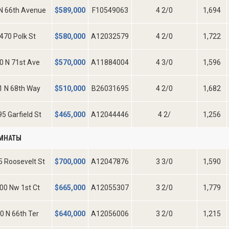
N 66th Avenue
$
589,000
F10549063
4 2/0
1,694
470 Polk St
$
580,000
A12032579
4 2/0
1,722
0 N 71st Ave
$
570,000
A11884004
4 3/0
1,596
1 N 68th Way
$
510,000
B26031695
4 2/0
1,682
5 Garfield St
$
465,000
A12044446
4 2/
1,256
ОМНАТЫ
 Roosevelt St
$
700,000
A12047876
3 3/0
1,590
00 Nw 1st Ct
$
665,000
A12055307
3 2/0
1,779
0 N 66th Ter
$
640,000
A12056006
3 2/0
1,215