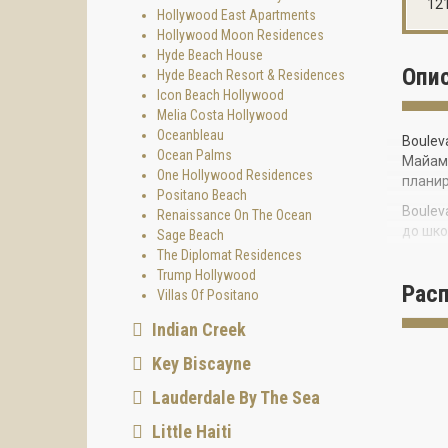
121
Hollywood East Apartments
Hollywood Moon Residences
Hyde Beach House
Опи
Hyde Beach Resort & Residences
Icon Beach Hollywood
Melia Costa Hollywood
Oceanbleau
Boulev
Ocean Palms
Майами
One Hollywood Residences
планир
Positano Beach
Boulev
Renaissance On The Ocean
до шко
Sage Beach
The Diplomat Residences
К услу
Trump Hollywood
Рас
При эт
Villas Of Positano
Height
Indian Creek
популя
Key Biscayne
Lauderdale By The Sea
Little Haiti