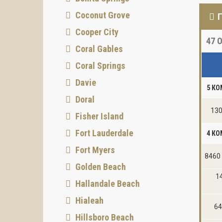
Coconut Grove
Cooper City
47
О
Coral Gables
Coral Springs
Davie
5 КО
Doral
130
Fisher Island
Fort Lauderdale
4 К
Fort Myers
8460 
Golden Beach
1
Hallandale Beach
Hialeah
64
Hillsboro Beach