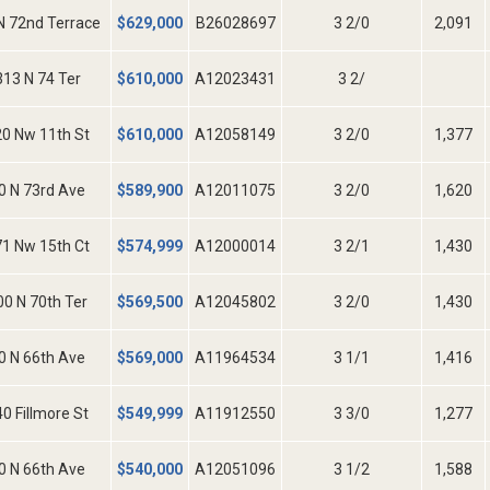
N 72nd Terrace
$
629,000
B26028697
3 2/0
2,091
13 N 74 Ter
$
610,000
A12023431
3 2/
0 Nw 11th St
$
610,000
A12058149
3 2/0
1,377
0 N 73rd Ave
$
589,900
A12011075
3 2/0
1,620
1 Nw 15th Ct
$
574,999
A12000014
3 2/1
1,430
0 N 70th Ter
$
569,500
A12045802
3 2/0
1,430
0 N 66th Ave
$
569,000
A11964534
3 1/1
1,416
0 Fillmore St
$
549,999
A11912550
3 3/0
1,277
0 N 66th Ave
$
540,000
A12051096
3 1/2
1,588