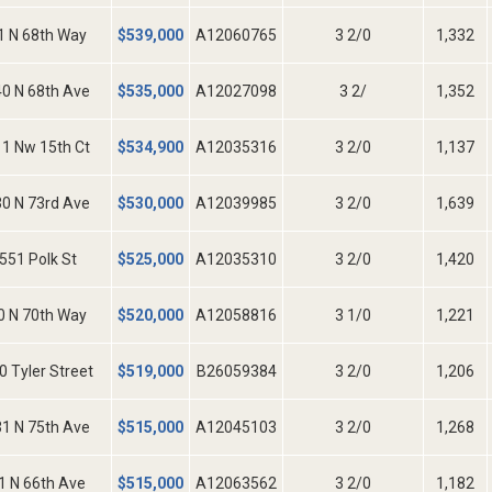
1 N 68th Way
$
539,000
A12060765
3 2/0
1,332
0 N 68th Ave
$
535,000
A12027098
3 2/
1,352
1 Nw 15th Ct
$
534,900
A12035316
3 2/0
1,137
0 N 73rd Ave
$
530,000
A12039985
3 2/0
1,639
551 Polk St
$
525,000
A12035310
3 2/0
1,420
0 N 70th Way
$
520,000
A12058816
3 1/0
1,221
0 Tyler Street
$
519,000
B26059384
3 2/0
1,206
1 N 75th Ave
$
515,000
A12045103
3 2/0
1,268
1 N 66th Ave
$
515,000
A12063562
3 2/0
1,182