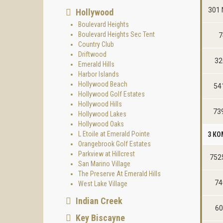
301 
Hollywood
Boulevard Heights
Boulevard Heights Sec Tent
7
Country Club
Driftwood
32
Emerald Hills
Harbor Islands
Hollywood Beach
54
Hollywood Golf Estates
Hollywood Hills
739
Hollywood Lakes
Hollywood Oaks
L Etoile at Emerald Pointe
3 К
Orangebrook Golf Estates
Parkview at Hillcrest
7525
San Marino Village
The Preserve At Emerald Hills
74
West Lake Village
Indian Creek
60
Key Biscayne