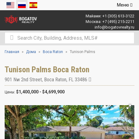
Открыть
Меню
навигаци
Майами:
+1 (305) 613-3122
Москва:
+7 (495) 215-2211
info@bogatovrealty.ru
Главная
Дома
Boca Raton
Tunison Palms
Tunison Palms Boca Raton
901 Nw 2nd Street
,
Boca Raton
,
FL
33486
$1,400,000 - $4,699,900
Цены: