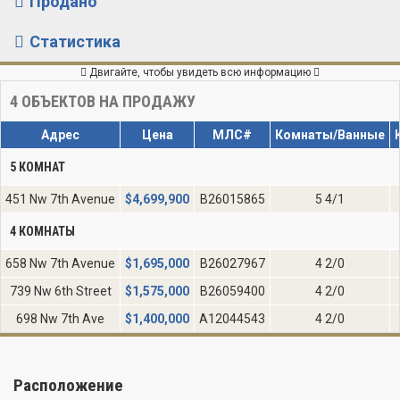
Продано
Статистика
Двигайте, чтобы увидеть всю информацию
4
ОБЪЕКТОВ НА ПРОДАЖУ
Адрес
Цена
МЛС#
Комнаты/Ванные
5 КОМНАТ
451 Nw 7th Avenue
$
4,699,900
B26015865
5 4/1
4 КОМНАТЫ
658 Nw 7th Avenue
$
1,695,000
B26027967
4 2/0
739 Nw 6th Street
$
1,575,000
B26059400
4 2/0
698 Nw 7th Ave
$
1,400,000
A12044543
4 2/0
Расположение