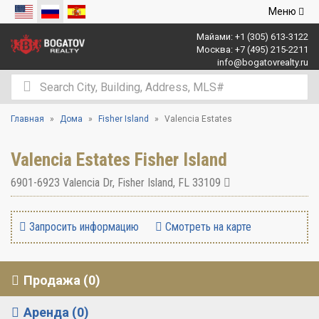
Открыть
Меню
навигаци
Майами:
+1 (305) 613-3122
Москва:
+7 (495) 215-2211
info@bogatovrealty.ru
Главная
Дома
Fisher Island
Valencia Estates
Valencia Estates Fisher Island
6901-6923 Valencia Dr
,
Fisher Island
,
FL
33109
Запросить информацию
Смотреть на карте
Продажа (0)
Аренда (0)