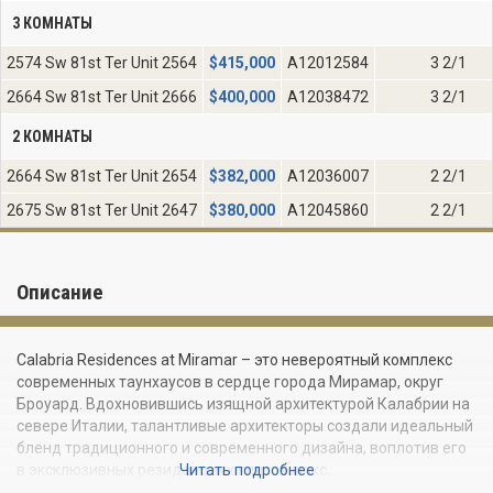
3 КОМНАТЫ
2574 Sw 81st Ter Unit 2564
$
415,000
A12012584
3 2/1
2664 Sw 81st Ter Unit 2666
$
400,000
A12038472
3 2/1
2 КОМНАТЫ
2664 Sw 81st Ter Unit 2654
$
382,000
A12036007
2 2/1
2675 Sw 81st Ter Unit 2647
$
380,000
A12045860
2 2/1
Описание
Calabria Residences at Miramar – это невероятный комплекс
современных таунхаусов в сердце города Мирамар, округ
Броуард. Вдохновившись изящной архитектурой Калабрии на
севере Италии, талантливые архитекторы создали идеальный
бленд традиционного и современного дизайна, воплотив его
в эксклюзивных резиденциях класса люкс.
Читать подробнее