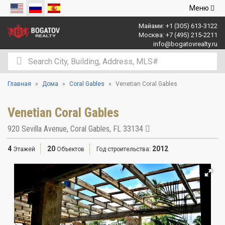
Открыть
Меню
навигаци
Майами:
+1 (305) 613-3122
Москва:
+7 (495) 215-2211
info@bogatovrealty.ru
Главная
Дома
Coral Gables
Venetian Coral Gables
Venetian Coral Gables
920 Sevilla Avenue
,
Coral Gables
,
FL
33134
4
20
2012
Этажей
Объектов
Год строительства: