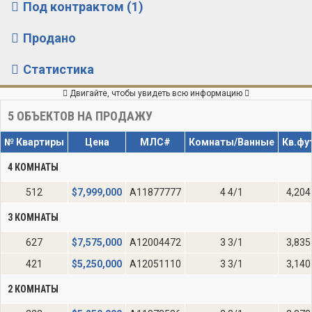
Под контрактом (1)
Продано
Статистика
Двигайте, чтобы увидеть всю информацию
5
ОБЪЕКТОВ НА ПРОДАЖУ
№ Квартиры
Цена
МЛС#
Комнаты/Ванные
Кв.фу
4 КОМНАТЫ
512
$
7,999,000
A11877777
4 4/1
4,204
3 КОМНАТЫ
627
$
7,575,000
A12004472
3 3/1
3,835
421
$
5,250,000
A12051110
3 3/1
3,140
2 КОМНАТЫ