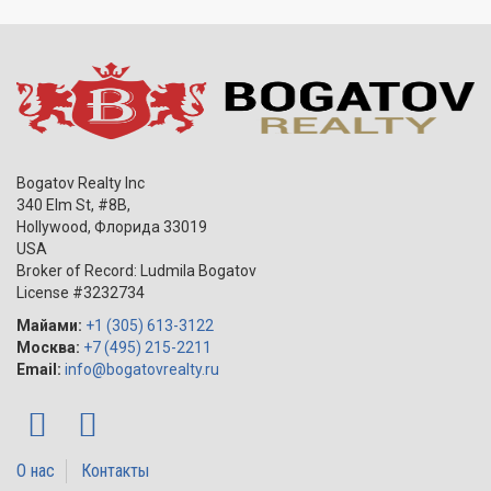
спа с парилкой, сауной и массажными салоном
современный фитнес-центр
крытая и открытая йога-студии
зал для встреч с библиотекой
арт-студия
детский игровой зал
автомойка
парк для выгула собак
салон для домашних животных
Bogatov Realty Inc
номера для гостей доступные для приобретения
340 Elm St, #8B,
Hollywood
,
Флорида
33019
USA
Broker of Record: Ludmila Bogatov
License #3232734
Майами:
+1 (305) 613-3122
Москва:
+7 (495) 215-2211
Email:
info@bogatovrealty.ru
О нас
Контакты