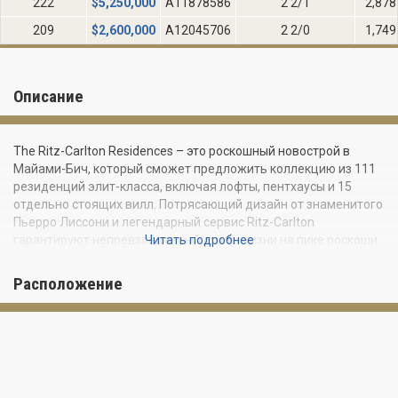
222
$
5,250,000
A11878586
2 2/1
2,878
209
$
2,600,000
A12045706
2 2/0
1,749
Описание
The Ritz-Carlton Residences – это роскошный новострой в
Майами-Бич, который сможет предложить коллекцию из 111
резиденций элит-класса, включая лофты, пентхаусы и 15
отдельно стоящих вилл. Потрясающий дизайн от знаменитого
Пьерро Лиссони и легендарный сервис Ritz-Carlton
гарантируют непревзойденный стиль жизни на пике роскоши
Читать подробнее
и комфорта.
Расположение
ОСОБЕННОСТИ РЕЗИДЕНЦИЙ:
эксклюзивный дизайн интерьеров, выполненный под
заказ итальянским дизайнером Пьерро Лиссони
приватные лифтовые фойе в большинстве резиденций
отделка из элитного камня в общих зонах, на кухнях и в
ванных