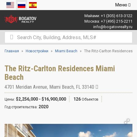
Открыть
Меню
навигаци
Майами:
+1 (305) 613-3122
Москва:
+7 (495) 215-2211
info@bogatovrealty.ru
Главная
Новостройки
Miami Beach
The Ritz-Carlton Residences
The Ritz-Carlton Residences Miami
Beach
4701 Meridian Avenue
,
Miami Beach
,
FL
33140
$2,256,000 - $16,900,000
126
Цены:
Объектов
2020
Год строительства: