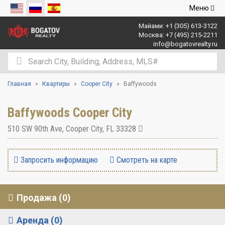
Открыть
Меню
навигаци
Майами:
+1 (305) 613-3122
Москва:
+7 (495) 215-2211
info@bogatovrealty.ru
Главная
Квартиры
Cooper City
Baffywoods
Baffywoods Cooper City
510 SW 90th Ave
,
Cooper City
,
FL
33328
Запросить информацию
Смотреть на карте
Продажа (0)
Аренда (0)