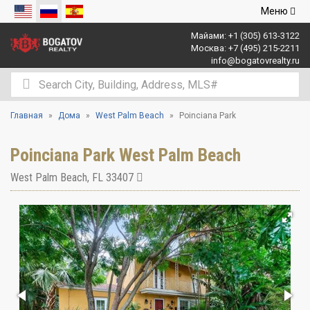
Открыть
Меню
навигаци
Майами:
+1 (305) 613-3122
Москва:
+7 (495) 215-2211
info@bogatovrealty.ru
Главная
Дома
West Palm Beach
Poinciana Park
Poinciana Park West Palm Beach
West Palm Beach
,
FL
33407