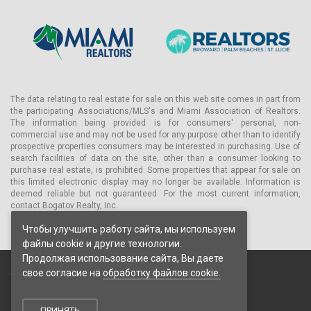
The data relating to real estate for sale on this web site comes in part from
the participating Associations/MLS's and Miami Association of Realtors.
The information being provided is for consumers' personal, non-
commercial use and may not be used for any purpose other than to identify
prospective properties consumers may be interested in purchasing. Use of
search facilities of data on the site, other than a consumer looking to
purchase real estate, is prohibited. Some properties that appear for sale on
this limited electronic display may no longer be available. Information is
deemed reliable but not guaranteed. For the most current information,
contact Bogatov Realty, Inc.
Чтобы улучшить работу сайта, мы используем
файлы cookie и другие технологии.
Продолжая использование сайта, Вы даете
свое согласие на
обработку файлов cookie.
© 2026 Bogatov Realty Inc. Все права защищены.
Пользовательское соглашение
Политика конфиденциальности
ПРИНЯТЬ