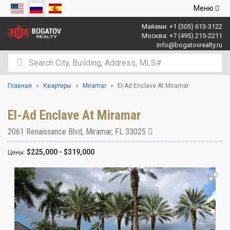
Открыть
Меню
навигаци
Майами:
+1 (305) 613-3122
Москва:
+7 (495) 215-2211
info@bogatovrealty.ru
Главная
Квартиры
Miramar
El-Ad Enclave At Miramar
El-Ad Enclave At Miramar
2061 Renaissance Blvd
,
Miramar
,
FL
33025
$225,000 - $319,000
Цены: