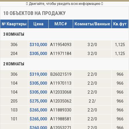
Двигайте, чтобы увидеть всю информацию
10
ОБЪЕКТОВ НА ПРОДАЖУ
№ Квартиры
Цена
МЛС#
Комнаты/Ванные
Кв.фут
3 КОМНАТЫ
306
$
310,000
A11954093
3 2/0
1,125
204
$
305,000
A11971184
3 2/0
1,125
2 КОМНАТЫ
306
$
319,000
B26021519
2 2/0
966
104
$
305,000
A11970113
2 2/0
966
104
$
305,000
A12033068
2 2/0
966
205
$
275,000
A12035062
2 2/
966
103
$
265,000
A11889330
2 2/0
966
101
$
265,000
A11988581
2 2/0
966
$
260,000
A12053271
2 2/0
966