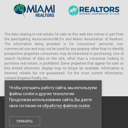
The data relating to real estate for sale on this web site comes in part from
the participating Associations/MLS's and Miami Association of Realtors.
The information being provided is for consumers' personal, non-
commercial use and may not be used for any purpose other than to identify
prospective properties consumers may be interested in purchasing. Use of
search facilities of data on the site, other than a consumer looking to
purchase real estate, is prohibited. Some properties that appear for sale on
this limited electronic display may no longer be available. Information is
deemed reliable but not guaranteed. For the most current information,
contact Bogatov Realty, Inc.
Чтобы улучшить работу сайта, мы используем
файлы cookie и другие технологии.
Продолжая использование сайта, Вы даете
свое согласие на
обработку файлов cookie.
© 2026 Bogatov Realty Inc. Все права защищены.
Пользовательское соглашение
Политика конфиденциальности
ПРИНЯТЬ
Политика обработки cookie