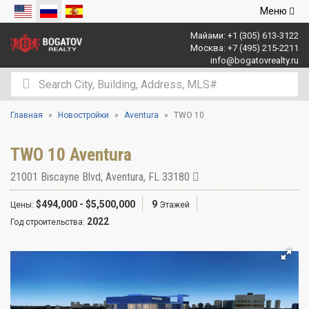
Открыть
Меню
навигаци
Майами:
+1 (305) 613-3122
Москва:
+7 (495) 215-2211
info@bogatovrealty.ru
Главная
Новостройки
Aventura
TWO 10
TWO 10 Aventura
21001 Biscayne Blvd
,
Aventura
,
FL
33180
$494,000 - $5,500,000
9
Цены:
Этажей
2022
Год строительства: