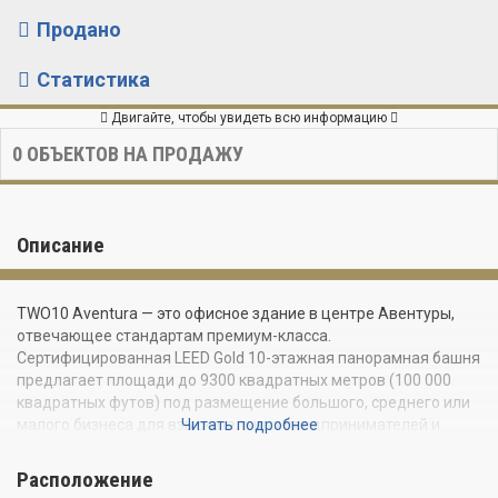
Продано
Статистика
Двигайте, чтобы увидеть всю информацию
0
ОБЪЕКТОВ НА ПРОДАЖУ
Описание
TWO10 Aventura — это офисное здание в центре Авентуры,
отвечающее стандартам премиум-класса.
Сертифицированная LEED Gold 10-этажная панорамная башня
предлагает площади до 9300 квадратных метров (100 000
квадратных футов) под размещение большого, среднего или
малого бизнеса для взыскательных предпринимателей и
Читать подробнее
клиентов.
Расположение
TWO10 является проектом разработчика One Aventura —