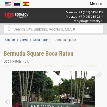
Открыть
Меню
навигаци
Майами:
+1 (305) 613-3122
Москва:
+7 (495) 215-2211
info@bogatovrealty.ru
Главная
Дома
Boca Raton
Bermuda Square
Bermuda Square Boca Raton
Boca Raton
,
FL