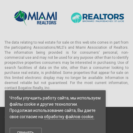
The data relating to real estate for sale on this web site comes in part from
the participating Associations/MLS's and Miami Association of Realtors.
The information being provided is for consumers' personal, non-
commercial use and may not be used for any purpose other than to identify
prospective properties consumers may be interested in purchasing. Use of
search facilities of data on the site, other than a consumer looking to
purchase real estate, is prohibited. Some properties that appear for sale on
this limited electronic display may no longer be available. Information is
deemed reliable but not guaranteed. For the most current information,
contact Bogatov Realty, Inc.
Чтобы улучшить работу сайта, мы используем
файлы cookie и другие технологии.
Продолжая использование сайта, Вы даете
свое согласие на
обработку файлов cookie.
© 2026 Bogatov Realty Inc. Все права защищены.
Пользовательское соглашение
Политика конфиденциальности
ПРИНЯТЬ