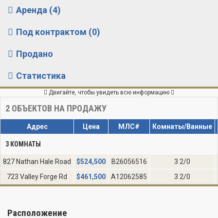
Аренда (4)
Под контрактом (0)
Продано
Статистика
Двигайте, чтобы увидеть всю информацию
2
ОБЪЕКТОВ НА ПРОДАЖУ
Адрес
Цена
МЛС#
Комнаты/Ванные
3 КОМНАТЫ
827 Nathan Hale Road
$
524,500
B26056516
3 2/0
723 Valley Forge Rd
$
461,500
A12062585
3 2/0
Расположение