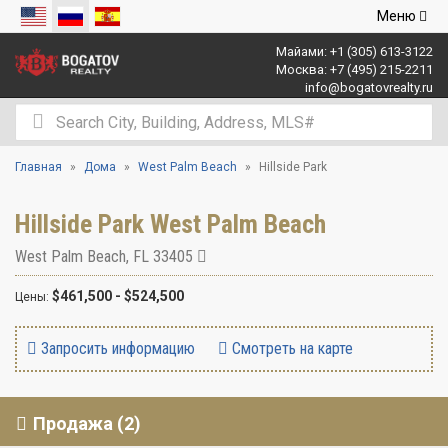
Открыть
Меню
навигаци
Майами:
+1 (305) 613-3122
Москва:
+7 (495) 215-2211
info@bogatovrealty.ru
Главная
Дома
West Palm Beach
Hillside Park
Hillside Park West Palm Beach
West Palm Beach
,
FL
33405
$461,500 - $524,500
Цены:
Запросить информацию
Смотреть на карте
Продажа (2)