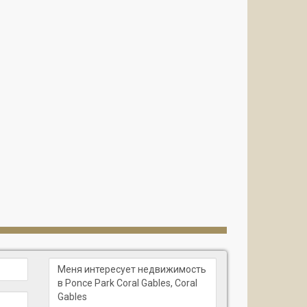
ьность
ые светом интерьеры
дуб, итальянский мрамор, мягкие цветовые
 системы хранения
, безопасностью и климатом
льными лейками