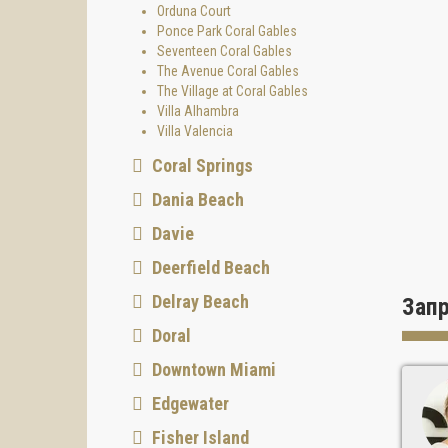
Orduna Court
Ponce Park Coral Gables
Seventeen Coral Gables
The Avenue Coral Gables
The Village at Coral Gables
Villa Alhambra
Villa Valencia
Coral Springs
Кухни 
Dania Beach
Davie
Deerfield Beach
Ванные
Delray Beach
Зап
Doral
Downtown Miami
Удобс
Инфрас
Edgewater
Fisher Island