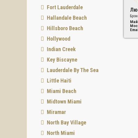
Fort Lauderdale
Лю
Брок
Hallandale Beach
Май
Мос
Hillsboro Beach
Emai
Сервис
Hollywood
Indian Creek
Key Biscayne
Lauderdale By The Sea
Прево
Little Haiti
Ponce 
Miami Beach
Midtown Miami
Miramar
North Bay Village
“Если 
North Miami
Мы пом