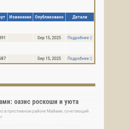
фут
Изменение
Опубликовано
Детали
491
Sep 15, 2025
Подробнее
587
Sep 15, 2025
Подробнее
ами: оазис роскоши и уюта
екс в престижном районе Майами, сочетающий
и!
vard и University Drive, этот 11-этажный