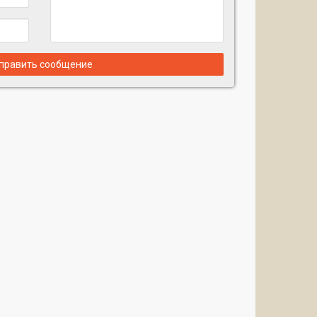
неты
править сообщение
и:
инуты пешком)
р (через дорогу)
 на $9 млн
arden, уютные кафе и галереи
ия, Ponce
Park
Coral
Gables
— идеальный выбор.
ы покупки!”