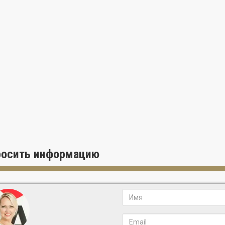
Планировки от 2 до 5 спален, включая просторные пентхаусы
Частные лифты с двойными входами обеспечивают конфиденциал
Высокие потолки до 3.65 метров, создающие простор и наполненн
Просторные террасы глубиной 3.35 метров с летними кухнями
Интерьеры от Meyer Davis: натуральные материалы — европейский 
палитры
Гардеробные комнаты с возможностью установки индивидуальной
Интегрированная система "умный дом" для управления освещением
для гурманов:
Итальянская мебель и премиальная деревянная отделка
Каменные столешницы с элегантным "водопадным" эффектом
Премиальная техника от Sub-Zero, Wolf и La Cornue
 комнаты в стиле SPA
:
росить информацию
Глубокие ванны и просторные душевые кабины с многофункциона
Роскошная мраморная отделка и сантехника от Dornbracht
тва и сервис мирового уровня
труктура комплекса:
Роскошный бассейн на крыше с зонами отдыха и коктейль-баром