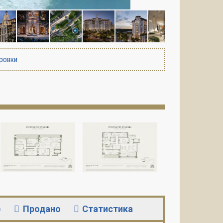
ровки
)
Продано
Статистика