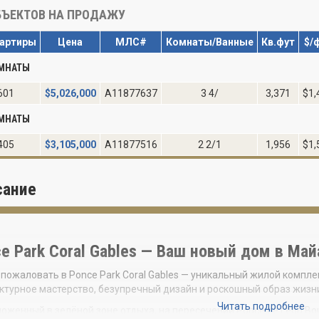
ЪЕКТОВ НА ПРОДАЖУ
артиры
Цена
МЛС#
Комнаты/Ванные
Кв.фут
$/
ОМНАТЫ
601
$
5,026,000
A11877637
3 4/
3,371
$1,
ОМНАТЫ
405
$
3,105,000
A11877516
2 2/1
1,956
$1,
сание
e Park Coral Gables — Ваш новый дом в Май
пожаловать в Ponce Park Coral Gables — уникальный жилой компл
ктурное мастерство, безупречный дизайн и роскошный образ жизн
Читать подробнее
оженный в зелёной зоне отдыха, на пересечении Ponce de Leon Boule