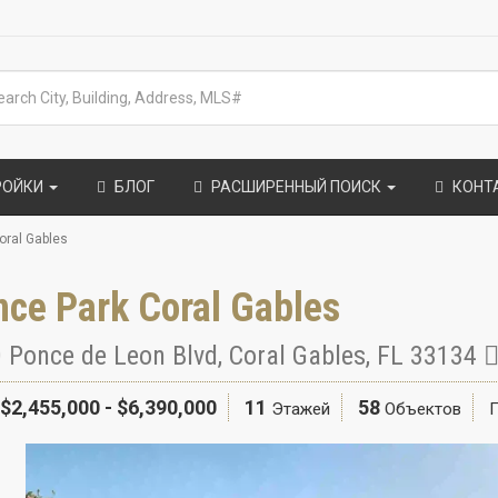
РОЙКИ
БЛОГ
РАСШИРЕННЫЙ ПОИСК
КОНТ
oral Gables
ce Park Coral Gables
 Ponce de Leon Blvd
,
Coral Gables
,
FL
33134
$2,455,000 - $6,390,000
11
58
Этажей
Объектов
Г