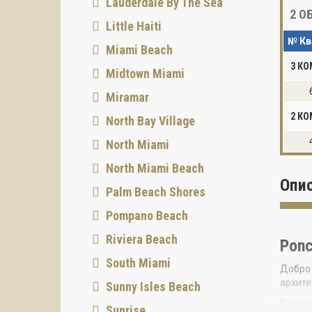
Lauderdale By The Sea
2
ОБ
Little Haiti
№ Кв
Miami Beach
3 К
Midtown Miami
Miramar
2 К
North Bay Village
North Miami
North Miami Beach
Опи
Palm Beach Shores
Pompano Beach
Riviera Beach
Ponc
South Miami
Добро 
архите
Sunny Isles Beach
Распол
Sunrise