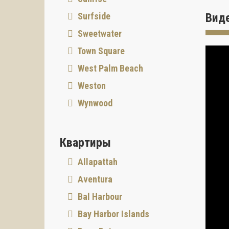
кондом
архите
Surfside
Вид
Создан
Sweetwater
до 3.6
Town Square
стиля 
Коман
West Palm Beach
Каждая
Weston
воплот
Wynwood
Застро
Один и
инвест
Квартиры
вниман
“Ponce
Allapattah
— Алле
Aventura
Архите
Bal Harbour
Джон К
эстети
Bay Harbor Islands
среду C