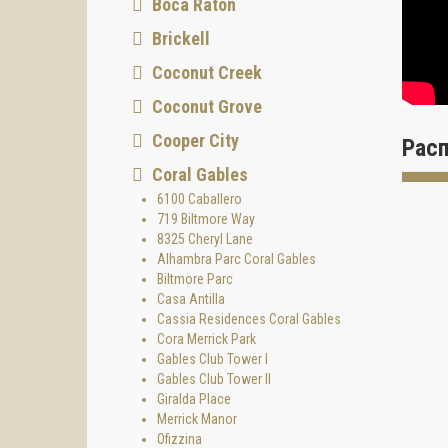
Boca Raton
“Ponce
поколе
Brickell
— Джон
Coconut Creek
Дизайн
Coconut Grove
Междун
проект
Cooper City
Рас
“Наша 
Coral Gables
— Нэнс
6100 Caballero
Ландша
719 Biltmore Way
8325 Cheryl Lane
Команд
Alhambra Parc Coral Gables
восста
Biltmore Parc
“Мы ст
Casa Antilla
душевн
Cassia Residences Coral Gables
— Андр
Cora Merrick Park
Роско
Gables Club Tower I
Gables Club Tower II
Ponce 
Giralda Place
разраб
Merrick Manor
Ключе
Ofizzina