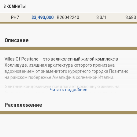
3 КОМНАТЫ
PH7
$
3,490,000
B26042240
3 3/1
3,683
Описание
Villas Of Positano – это великолепный жилой комплекс в
Холливуде, изящная архитектура которого пронизана
вдохновением от знаменитого курортного городка Позитано
на райском побережье Амальфи в солнечной Италии.
Элитный кондоминиум предлагает роскошную жизнь на
Читать подробнее
берегу океана в шикарных апартаментах, пентхаусах и
изящных виллах с прямым доступом к пляжу и частной
Расположение
гавани.
Изысканная башня насчитывает 62 эксклюзивных резиденции
площадью от 1 570 до 5 040 квадратных футов. Апартаменты
на 2-3 спальни представляют собой идеальное сочетание
элегантного дизайна и современных удобств.