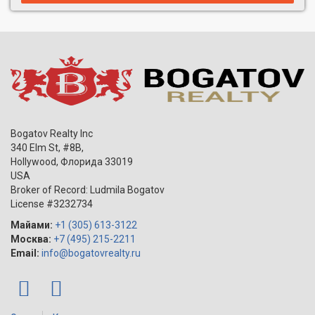
Bogatov Realty Inc
340 Elm St, #8B,
Hollywood
,
Флорида
33019
USA
Broker of Record: Ludmila Bogatov
License #3232734
Майами:
+1 (305) 613-3122
Москва:
+7 (495) 215-2211
Email:
info@bogatovrealty.ru