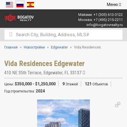
Открыть
Меню
навигаци
Майами:
+1 (305) 613-3122
Москва:
+7 (495) 215-2211
info@bogatovrealty.ru
Главная
Новостройки
Edgewater
Vida Residences
Vida Residences Edgewater
410 NE 35th Terrace
,
Edgewater
,
FL
33137
$350,000 - $1,250,000
9
121
Цены:
Этажей
Объектов
2024
Год строительства: