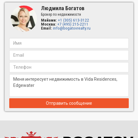
выгодные объекты с хорошим расположением.
Людмила Богатов
А
рхитектор
Vida Edgewater Condominium: Kobi Karp, Miami
Брокер по недвижимости
Майами:
+1 (305) 613-3122
Компания с главным офисом в Майами более 20 лет создает
Москва:
+7 (495) 215-2211
креативные проекты для клиентов по всему миру: от
Email:
info@bogatovrealty.ru
Карибского бассейна до Ближнего Востока.
Компания отмечена многими почётными наградами, включая
AIA, ASID и золотой наградой ARDA за выдающийся вклад в
области архитектуры и дизайна.
Дизайн
интерьеров
Vida Residences: Euro Design Group
Компания более 25 лет предоставляет полный спектр
дизайнерских услуг для профессионального и
своевременного выполнения проекта.
Особое внимание уделяется проектированию и изготовлению
по индивидуальному заказу изысканной и
Отправить сообщение
высококачественной европейской мебели с лучшей немецкой
фурнитурой.
Квартиры в Майами: планировка Vida Edgewater
Девятиэтажное бутик-здание Vida Edgewater Condos
предлагает всего 121 квартиру в Майами премиум-класса с