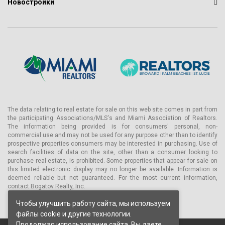
Новостройки
Особенности резиденций
Все резиденции Vida будут сданы полностью готовыми к
заселению:
• Изысканные кухни на заказ
• Бытовая техника в европейском стиле
• Стиральная машина и сушилка
• Встроенные шкафы
• Современная система освещения
The data relating to real estate for sale on this web site comes in part from
the participating Associations/MLS's and Miami Association of Realtors.
• Тропический душ в основных ванных комнатах
The information being provided is for consumers' personal, non-
commercial use and may not be used for any purpose other than to identify
• Напольные покрытия
prospective properties consumers may be interested in purchasing. Use of
• Система «умный дом»
search facilities of data on the site, other than a consumer looking to
purchase real estate, is prohibited. Some properties that appear for sale on
• Система бесключевого доступа
this limited electronic display may no longer be available. Information is
deemed reliable but not guaranteed. For the most current information,
Мы позаботились о каждой детали вашей квартиры в Майами,
contact Bogatov Realty, Inc.
чтобы не отвлекать вас от более важных дел.
Чтобы улучшить работу сайта, мы используем
Характеристики и удобства здания Vida Edgewater Condos
файлы cookie и другие технологии.
Vida Edgewater создаст атмосферу, в которой вы испытаете
Продолжая использование сайта, Вы даете