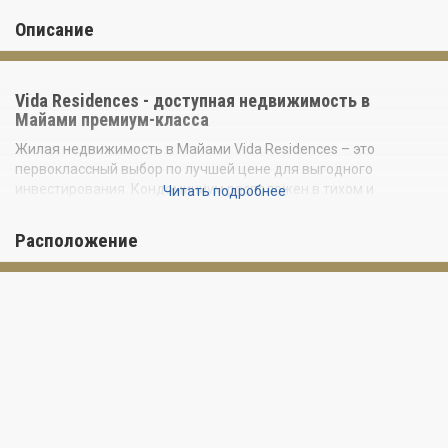
Описание
Vida Residences - доступная недвижимость в
Майами премиум-класса
Жилая недвижимость в Майами Vida Residences – это
первоклассный выбор по лучшей цене для выгодного
инвестирования. Кондоминиум расположен в тихом и
Читать подробнее
зелёном районе Edgewater с превосходной инфраструктурой,
где почти нет утомляющих небоскрёбов.
Расположение
Всего в пяти минутах ходьбы от набережной залива Biscayne
и в то же время посреди Майами, между Midtown and
Downtown. Стильное 9-этажное здание Vida Residences
Edgewater впечатляет большим живым оазисом на крыше и
выгодно отличается своим предложением от других
новостроек Майами.
Обратите внимание, что цены на эту недвижимость премиум-
класса начинаются всего от 350 тысяч долларов за студию
площадью 40 м², что само по себе уже является уникальным