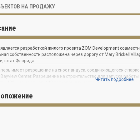
ЪЕКТОВ НА ПРОДАЖУ
сание
ir является разработкой жилого проекта ZOM Development совместн
ная собственность расположена через дорогу от Mary Brickell Village и
, штат Флорида.
перь имеет разрешение на снос пандуса, соединяющегося с пар
ll Bayview Center. Разрешение на строительство для запуска работ
Читать подробнее
ть 420 жилых домов, 440 парковочных места, а также 4,500 квад
 Solitair будет составлять 555 футов в высоту.
положение
жный жилой дом в настоящее время разработан Джонатаном Карделл
ельство Solitair. Savino Miller Design Studio будет проектировать о