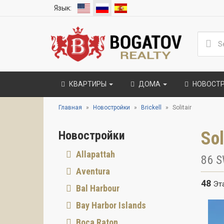
Язык:
КВАРТИРЫ
ДОМА
НОВОСТ
Главная
Новостройки
Brickell
Solitair
Sol
Новостройки
Allapattah
86 S
Aventura
48
Эт
Bal Harbour
Bay Harbor Islands
Boca Raton