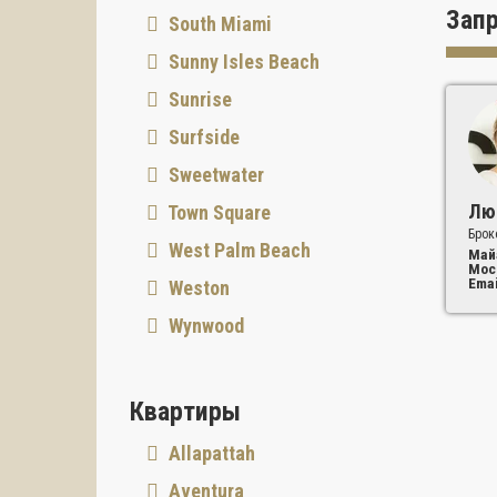
Зап
South Miami
Sunny Isles Beach
Sunrise
Surfside
Sweetwater
Лю
Town Square
Брок
West Palm Beach
Май
Мос
Emai
Weston
Wynwood
Квартиры
Allapattah
Aventura