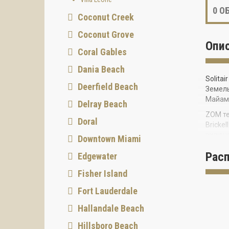
0
ОБ
Coconut Creek
Coconut Grove
Опи
Coral Gables
Dania Beach
Solita
Deerfield Beach
Земель
Майами
Delray Beach
ZOM те
Doral
Bricke
включа
Downtown Miami
этаже.
Рас
Edgewater
48-эта
строит
Fisher Island
Fort Lauderdale
Hallandale Beach
Hillsboro Beach