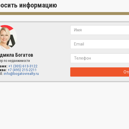
росить информацию
дмила Богатов
ер по недвижимости
ами:
+1 (305) 613-3122
ква:
+7 (495) 215-2211
От
l:
info@bogatovrealty.ru