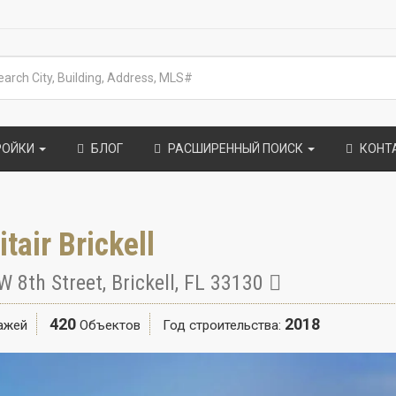
РОЙКИ
БЛОГ
РАСШИРЕННЫЙ ПОИСК
КОНТ
itair Brickell
W 8th Street
,
Brickell
,
FL
33130
420
2018
ажей
Объектов
Год строительства: