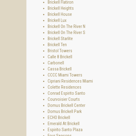
Brickell Flatiron
Brickell Heights
Brickell House
Brickell Lux
Brickell On The River N
Brickell On The River S
Brickell Starlite
Brickell Ten
Bristol Towers
Calle 8 Brickell
Carbonell
Cassa Brickell
CCCC Miami Towers
Cipriani Residences Miami
Colette Residences
Conrad Espirito Santo
Courvoisier Courts
Domus Brickell Center
Domus Brickell Park
ECHO Brickell
Emerald At Brickell
Espirito Santo Plaza
Four Seasons