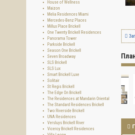
House of Wellness
Maizon
Melia Residences Miami
Mercedes-Benz Places
Millux Place Brickell
One Twenty Brickell Residences
Зап
Panorama Tower
Parkside Brickell
Season One Brickell
Пла
Seven Broadway
SLS Brickell
SLS Lux
Smart Brickell Luxe
Solitair
St Regis Brickell
The Edge On Brickell
The Residences at Mandarin Oriental
The Standard Residences Brickell
Two Riverside Brickell
UNA Residences
Versluys Brickell River
Viceroy Brickell Residences
Villa Leone