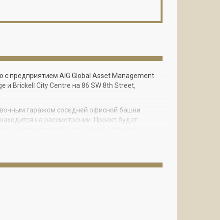
о с предприятием AIG Global Asset Management.
 Brickell City Centre на 86 SW 8th Street,
ковочным гаражом соседней офисной башни
ы находится на рассмотрении. Проект будет
ратных футов торговых площадей на первом
о из ADD Inc. Balfour Beatty будет курировать
зеленение проекта.