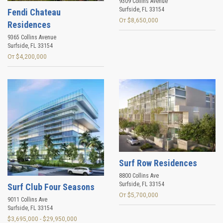
9309 Collins Avenue
Surfside
,
FL
33154
Fendi Chateau
От $8,650,000
Residences
9365 Collins Avenue
Surfside
,
FL
33154
От $4,200,000
Surf Row Residences
8800 Collins Ave
Surfside
,
FL
33154
Surf Club Four Seasons
От $5,700,000
9011 Collins Ave
Surfside
,
FL
33154
$3,695,000 - $29,950,000