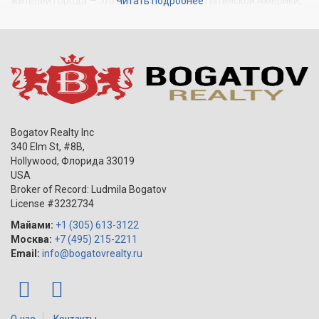
жителей города — это выходцы из стран Латинской Америки,
Читать подробнее
хотя живут здесь и американцы, русские, евреи и французы.
Вдоль побережья города растут новостройки: Surfside может
похвастаться ультрасовременными роскошными
кондоминиумами, которые уже совсем скоро откроют двери
новым жильцам.
Bogatov Realty Inc
340 Elm St, #8B,
Hollywood
,
Флорида
33019
USA
Broker of Record: Ludmila Bogatov
License #3232734
Майами:
+1 (305) 613-3122
Москва:
+7 (495) 215-2211
Email:
info@bogatovrealty.ru