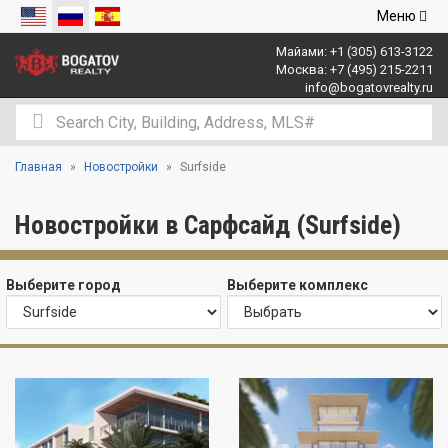
Открыть
Меню
навигаци
Майами:
+1 (305) 613-3122
Москва:
+7 (495) 215-2211
info@bogatovrealty.ru
Главная
Новостройки
Surfside
Новостройки в Сарфсайд (Surfside)
Выберите город
Выберите комплекс