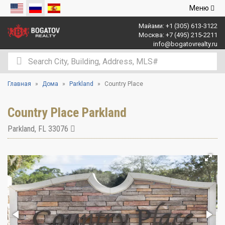
Открыть
Меню
навигаци
Майами:
+1 (305) 613-3122
Москва:
+7 (495) 215-2211
info@bogatovrealty.ru
Главная
Дома
Parkland
Country Place
Country Place Parkland
Parkland
,
FL
33076