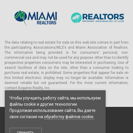
The data relating to real estate for sale on this web site comes in part from
the participating Associations/MLS's and Miami Association of Realtors.
The information being provided is for consumers' personal, non-
commercial use and may not be used for any purpose other than to identify
prospective properties consumers may be interested in purchasing. Use of
search facilities of data on the site, other than a consumer looking to
purchase real estate, is prohibited. Some properties that appear for sale on
this limited electronic display may no longer be available. Information is
deemed reliable but not guaranteed. For the most current information,
contact Bogatov Realty, Inc.
Чтобы улучшить работу сайта, мы используем
файлы cookie и другие технологии.
Продолжая использование сайта, Вы даете
свое согласие на
обработку файлов cookie.
© 2026 Bogatov Realty Inc. Все права защищены.
Пользовательское соглашение
Политика конфиденциальности
ПРИНЯТЬ