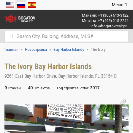
Открыть
Меню
навигаци
Майами:
+1 (305) 613-3122
Москва:
+7 (495) 215-2211
info@bogatovrealty.ru
Главная
Новостройки
Bay Harbor Islands
The Ivory
The Ivory Bay Harbor Islands
9261 East Bay Harbor Drive
,
Bay Harbor Islands
,
FL
33154
9
40
2017
Этажей
Объектов
Год строительства: