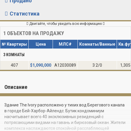
Продано
Статистика
Двигайте, чтобы увидеть всю информацию
1
ОБЪЕКТОВ НА ПРОДАЖУ
№ Квартиры
Цена
МЛС#
Комнаты/Ванные
Кв.фу
3 КОМНАТЫ
407
$
1,090,000
A12030089
3 2/0
1,305
Описание
Здание The Ivory расположено у тихих вод Берегового канала
в городе Бей-Харбор-Айлендс. Бутик кондоминиум
насчитывает всего 40 эксклюзивных резиденций с
потрясающими видами на гавань и бирюзовый океан. Жители
комплекса наслаждаются спокойной расслабляющей